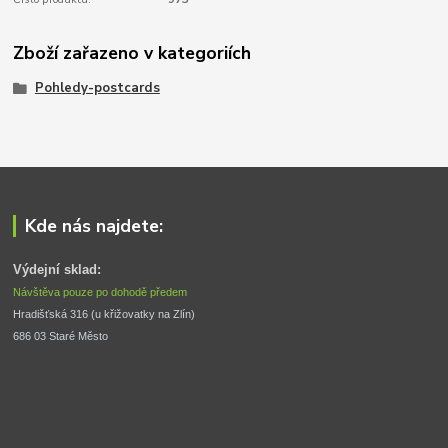
Zboží zařazeno v kategoriích
Pohledy-postcards
Kde nás najdete:
Výdejní sklad:
Návštěva pouze po dohodě předem
Hradišťská 316 (u křižovatky na Zlín) 
686 03 Staré Město