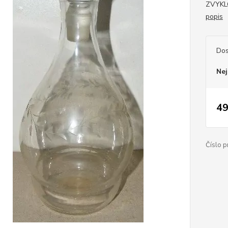
ZVYKL
popis
Dos
Nej
49
Číslo p