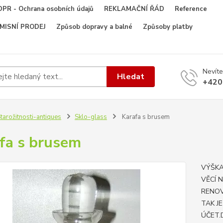
PR - Ochrana osobních údajů
REKLAMAČNÍ ŘÁD
Reference
OMISNÍ PRODEJ
Způsob dopravy a balné
Způsoby platby
Nevíte
Hledat
+420
tarožitnosti-antiques
Sklo-glass
Karafa s brusem
fa s brusem
VÝŠKA
VĚCÍ 
RENOV
TAK J
ÚČET.