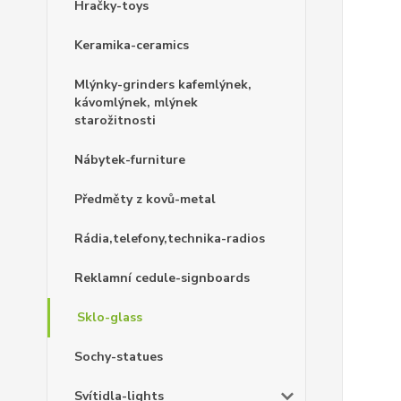
Hračky-toys
Keramika-ceramics
Mlýnky-grinders kafemlýnek,
kávomlýnek, mlýnek
starožitnosti
Nábytek-furniture
Předměty z kovů-metal
Rádia,telefony,technika-radios
Reklamní cedule-signboards
Sklo-glass
Sochy-statues
Svítidla-lights