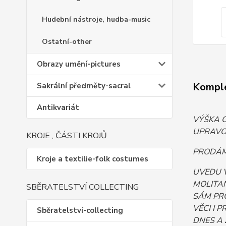
Hudební nástroje, hudba-music
Ostatní-other
Obrazy umění-pictures
Komple
Sakrální předměty-sacral
Antikvariát
VÝŠKA C
UPRAVOV
KROJE , ČÁSTI KROJŮ
PRODÁM.
Kroje a textilie-folk costumes
UVEDU 
MOLITAN
SBĚRATELSTVÍ COLLECTING
SÁM PR
VĚCI I 
Sběratelství-collecting
DNES A 