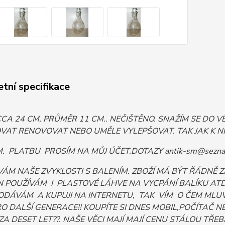
tní specifikace
CA 24 CM, PRŮMĚR 11 CM.. NEČIŠTĚNO. SNAŽÍM SE DO 
AT RENOVOVAT NEBO UMĚLE VYLEPŠOVAT. TAK JAK K NIM
 PLATBU PROSÍM NA MŮJ ÚČET.DOTAZY antik-sm@sezna
VÁM NAŠE ZVYKLOSTI S BALENÍM. ZBOŽÍ MÁ BÝT ŘÁDNĚ
 POUŽÍVÁM I PLASTOVÉ LÁHVE NA VYCPÁNÍ BALÍKU ATD. 
ODÁVÁM A KUPUJI NA INTERNETU, TAK VÍM O ČEM MLUV
PRO DALŠÍ GENERACE!! KOUPÍTE SI DNES MOBIL,POČÍTA
ZA DESET LET??. NAŠE VĚCI MAJÍ MAJÍ CENU STÁLOU TŘEBA I