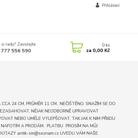
Přihlášení
 si rady? Zavolejte.
0
ks
za
0,00 Kč
 777 556 590
 CCA 24 CM, PRŮMĚR 11 CM.. NEČIŠTĚNO. SNAŽÍM SE DO
NEZASAHOVAT, NĚJAK NEODBORNĚ UPRAVOVAT
OVAT NEBO UMĚLE VYLEPŠOVAT. TAK JAK K NIM PŘIJDU
E NAFOTÍM A PRODÁM. PLATBU PROSÍM NA MŮJ
DOTAZY antik-sm@seznam.cz UVEDU VÁM NAŠE