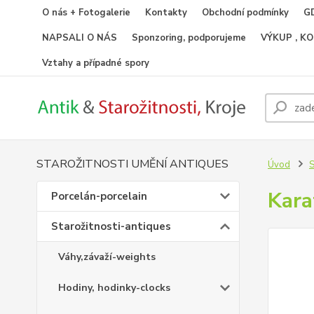
O nás + Fotogalerie
Kontakty
Obchodní podmínky
GD
NAPSALI O NÁS
Sponzoring, podporujeme
VÝKUP , K
Vztahy a případné spory
STAROŽITNOSTI UMĚNÍ ANTIQUES
Úvod
S
Kara
Porcelán-porcelain
Starožitnosti-antiques
Váhy,závaží-weights
Hodiny, hodinky-clocks