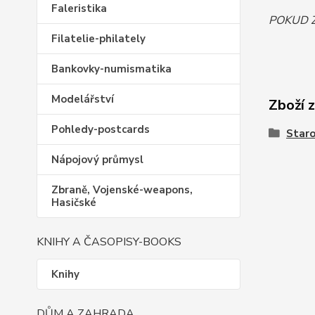
Faleristika
POKUD 
Filatelie-philately
Bankovky-numismatika
Modelářství
Zboží 
Pohledy-postcards
Staro
Nápojový průmysl
Zbraně, Vojenské-weapons,
Hasičské
KNIHY A ČASOPISY-BOOKS
Knihy
DŮM A ZAHRADA