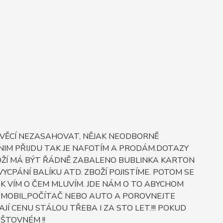
O VĚCÍ NEZASAHOVAT, NĚJAK NEODBORNĚ
IM PŘIJDU TAK JE NAFOTÍM A PRODÁM.DOTAZY
ZBOŽÍ MÁ BÝT ŘÁDNĚ ZABALENO BUBLINKA KARTON
CPÁNÍ BALÍKU ATD. ZBOŽÍ POJISTÍME. POTOM SE
K VÍM O ČEM MLUVÍM. JDE NÁM O TO ABYCHOM
ES MOBIL,POČÍTAČ NEBO AUTO A POROVNEJTE
JÍ CENU STÁLOU TŘEBA I ZA STO LET.!!! POKUD
ŠTOVNÉM !!