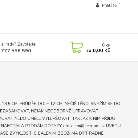
Přihlášení
 si rady? Zavolejte.
0
ks
za
0,00 Kč
 777 556 590
 18,5 CM, PRŮMĚR DOLE 12 CM. NEČIŠTĚNO. SNAŽÍM SE DO
NEZASAHOVAT, NĚJAK NEODBORNĚ UPRAVOVAT
OVAT NEBO UMĚLE VYLEPŠOVAT. TAK JAK K NIM PŘIJDU
E NAFOTÍM A PRODÁM.DOTAZY antik-sm@seznam.cz UVEDU
AŠE ZVYKLOSTI S BALENÍM. ZBOŽÍ MÁ BÝT ŘÁDNĚ