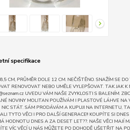
tní specifikace
8,5 CM, PRŮMĚR DOLE 12 CM. NEČIŠTĚNO. SNAŽÍM SE D
VAT RENOVOVAT NEBO UMĚLE VYLEPŠOVAT. TAK JAK K N
m@seznam.cz UVEDU VÁM NAŠE ZVYKLOSTI S BALENÍM. 
É NOVINY MOLITAN POUŽÍVÁM I PLASTOVÉ LÁHVE NA VY
NIC STÁT. SÁM PRODÁVÁM A KUPUJI NA INTERNETU, TA
LI TYTO VĚCI I PRO DALŠÍ GENERACE!! KOUPÍTE SI DN
Á HODNOTU DNES A ZA DESET LET??. NAŠE VĚCI MAJÍ MA
TE VÍC VĚCÍ U NÁS MŮŽETE PO DOHODĚ UŠETŘIT NA PO