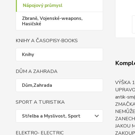
Nápojový průmysl
Zbraně, Vojenské-weapons,
Hasičské
KNIHY A ČASOPISY-BOOKS
Knihy
Komple
DŮM A ZAHRADA
VÝŠKA 1
Dům,Zahrada
UPRAVO
antik-s
SPORT A TURISTIKA
ZMAČKAN
NEMŮŽE 
Střelba a Myslivost, Sport
ZANECHA
JAKOU M
ELEKTRO- ELECTRIC
ZAKOUPÍ