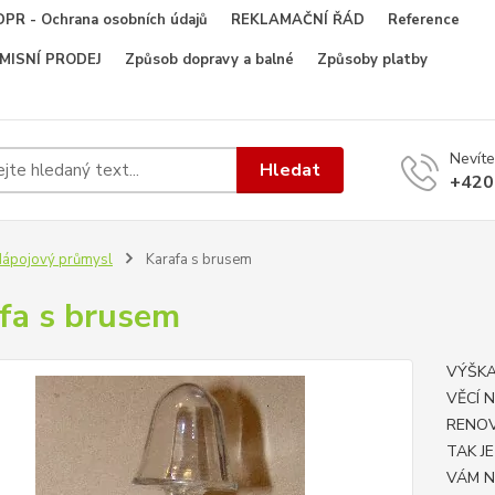
PR - Ochrana osobních údajů
REKLAMAČNÍ ŘÁD
Reference
OMISNÍ PRODEJ
Způsob dopravy a balné
Způsoby platby
Nevíte
Hledat
+420
ápojový průmysl
Karafa s brusem
fa s brusem
VÝŠKA
VĚCÍ 
RENOV
TAK J
VÁM N