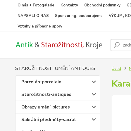
O nás + Fotogalerie
Kontakty
Obchodní podmínky
GD
NAPSALI O NÁS
Sponzoring, podporujeme
VÝKUP , K
Vztahy a případné spory
STAROŽITNOSTI UMĚNÍ ANTIQUES
Úvod
N
Kara
Porcelán-porcelain
Starožitnosti-antiques
Obrazy umění-pictures
Sakrální předměty-sacral