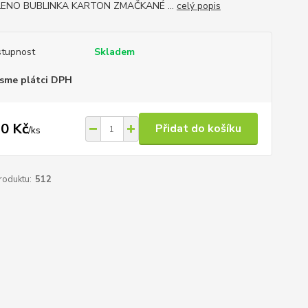
ENO BUBLINKA KARTON ZMAČKANÉ ...
celý popis
tupnost
Skladem
sme plátci DPH
0 Kč
Přidat do košíku
/
ks
roduktu:
512