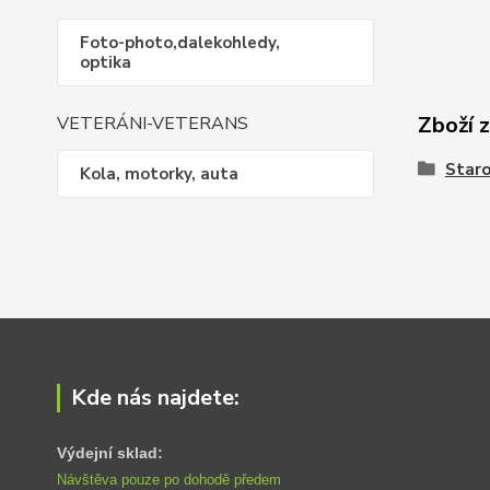
Foto-photo,dalekohledy,
optika
Zboží 
VETERÁNI-VETERANS
Staro
Kola, motorky, auta
Kde nás najdete:
Výdejní sklad:
Návštěva pouze po dohodě předem