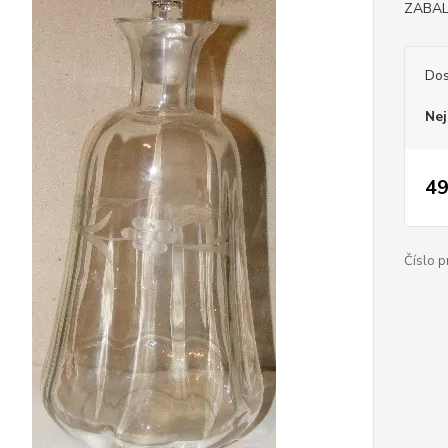
ZABAL
Dos
Nej
49
Číslo p