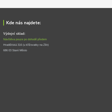
Kde nás najdete:
Výdejní sklad:
Návštěva pouze po dohodě předem
Hradišťská 316 (u křižovatky na Zlín) 
686 03 Staré Město