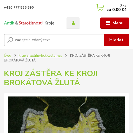
0
ks
+420 777 556 590
za
0,00 Kč
Menu
Hledat
Úvod
Kroje a textilie-folk costumes
KROJ ZÁSTĚRA KE KROJI
BROKÁTOVÁ ŽLUTÁ
KROJ ZÁSTĚRA KE KROJI
BROKÁTOVÁ ŽLUTÁ