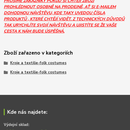
PROSÍME ZÁKAZNÍKY POKUD SI CHTĚJÍ ZBOŽÍ
PROHLÉDNOUT OSOBNĚ NA PRODEJNĚ, AŤ SI E-MAILEM
DOHODNOU NÁVŠTĚVU, KDE TAKY UVEDOU ČÍSLA
PRODUKTŮ , KTERÉ CHTĚJÍ VIDĚT. Z TECHNICKÝCH DŮVODŮ
TAK URYCHLÍTE SVOJÍ NÁVŠTĚVU A UJISTÍTE SE ŽE VAŠE
CESTA K NÁM BUDE ÚSPĚŠNÁ.
Zboží zařazeno v kategoriích
Kroje a textilie-folk costumes
Kroje a textilie-folk costumes
Kde nás najdete:
Výdejní sklad: