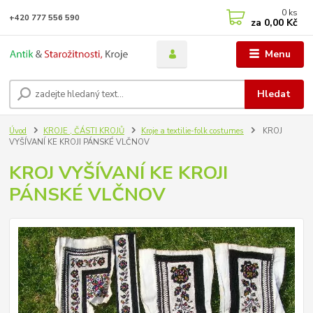
0
ks
+420 777 556 590
za
0,00 Kč
Menu
Hledat
Úvod
KROJE , ČÁSTI KROJŮ
Kroje a textilie-folk costumes
KROJ
VYŠÍVANÍ KE KROJI PÁNSKÉ VLČNOV
KROJ VYŠÍVANÍ KE KROJI
PÁNSKÉ VLČNOV