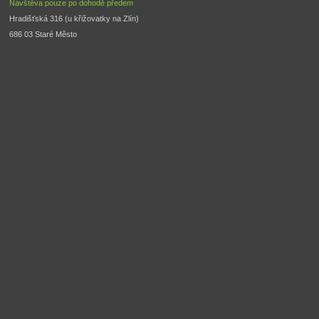
Návštěva pouze po dohodě předem
Hradišťská 316 (u křižovatky na Zlín) 
686 03 Staré Město