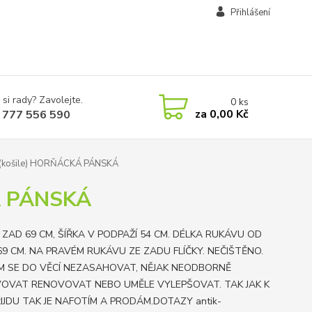
Přihlášení
 si rady? Zavolejte.
0
ks
za
0,00 Kč
 777 556 590
(košile) HORŇÁCKÁ PÁNSKÁ
Á PÁNSKÁ
 ZAD 69 CM, ŠÍŘKA V PODPAŽÍ 54 CM. DÉLKA RUKÁVU OD
69 CM. NA PRAVÉM RUKÁVU ZE ZADU FLÍČKY. NEČIŠTĚNO.
M SE DO VĚCÍ NEZASAHOVAT, NĚJAK NEODBORNĚ
OVAT RENOVOVAT NEBO UMĚLE VYLEPŠOVAT. TAK JAK K
ŘIJDU TAK JE NAFOTÍM A PRODÁM.DOTAZY antik-