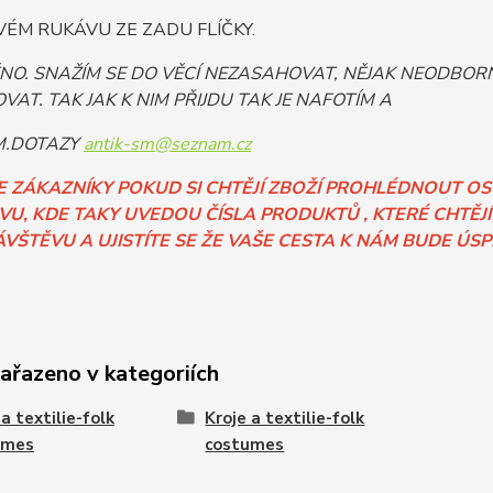
ÉM RUKÁVU ZE ZADU FLÍČKY.
ĚNO. SNAŽÍM SE DO VĚCÍ NEZASAHOVAT, NĚJAK NEODB
VAT. TAK JAK K NIM PŘIJDU TAK JE NAFOTÍM A
.DOTAZY
antik-sm@seznam.cz
E ZÁKAZNÍKY POKUD SI CHTĚJÍ ZBOŽÍ PROHLÉDNOUT O
U, KDE TAKY UVEDOU ČÍSLA PRODUKTŮ , KTERÉ CHTĚJÍ
ÁVŠTĚVU A UJISTÍTE SE ŽE VAŠE CESTA K NÁM BUDE ÚS
zařazeno v kategoriích
 a textilie-folk
Kroje a textilie-folk
umes
costumes