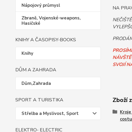
Nápojový průmysl
NA PRAV
Zbraně, Vojenské-weapons,
NEČIŠT
Hasičské
VYLEPŠO
PRODÁM
KNIHY A ČASOPISY-BOOKS
PROSÍM
Knihy
NÁVŠTĚV
SVOJÍ N
DŮM A ZAHRADA
Dům,Zahrada
Zboží 
SPORT A TURISTIKA
Kroje
Střelba a Myslivost, Sport
cost
ELEKTRO- ELECTRIC