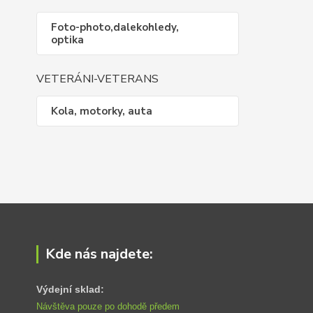
Foto-photo,dalekohledy,
optika
VETERÁNI-VETERANS
Kola, motorky, auta
Kde nás najdete:
Výdejní sklad:
Návštěva pouze po dohodě předem