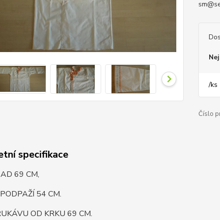
sm@se
Dos
Nej
/
ks
Číslo p
tní specifikace
AD 69 CM,
 PODPAŽÍ 54 CM.
UKÁVU OD KRKU 69 CM.