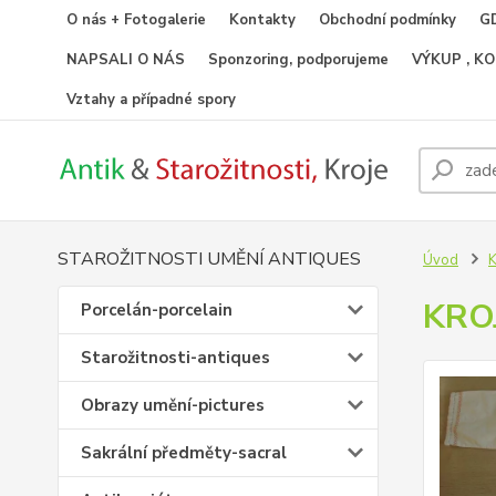
O nás + Fotogalerie
Kontakty
Obchodní podmínky
GD
NAPSALI O NÁS
Sponzoring, podporujeme
VÝKUP , K
Vztahy a případné spory
STAROŽITNOSTI UMĚNÍ ANTIQUES
Úvod
K
KRO
Porcelán-porcelain
Starožitnosti-antiques
Obrazy umění-pictures
Sakrální předměty-sacral