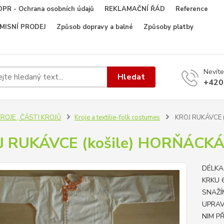
PR - Ochrana osobních údajů
REKLAMAČNÍ ŘÁD
Reference
OMISNÍ PRODEJ
Způsob dopravy a balné
Způsoby platby
Nevíte
Hledat
+420
ROJE , ČÁSTI KROJŮ
Kroje a textilie-folk costumes
KROJ RUKÁVCE 
J RUKÁVCE (košile) HORŇÁCK
DÉLKA
KRKU 
SNAŽÍ
UPRAV
NIM P