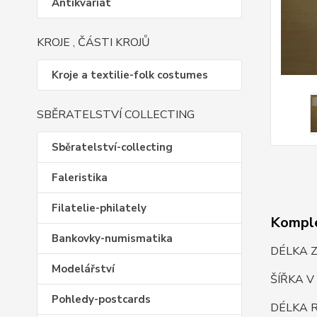
Antikvariát
KROJE , ČÁSTI KROJŮ
Kroje a textilie-folk costumes
SBĚRATELSTVÍ COLLECTING
Sběratelství-collecting
Faleristika
Filatelie-philately
Komple
Bankovky-numismatika
DÉLKA Z
Modelářství
ŠÍŘKA V
Pohledy-postcards
DÉLKA R