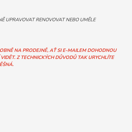
ORNĚ UPRAVOVAT RENOVOVAT NEBO UMĚLE
SOBNĚ NA PRODEJNĚ, AŤ SI E-MAILEM DOHODNOU
 VIDĚT. Z TECHNICKÝCH DŮVODŮ TAK URYCHLÍTE
PĚŠNÁ.