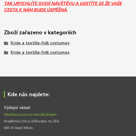
TAK URYCHLÍTE SVOJÍ NÁVŠTĚVU A UJISTÍTE SE ŽE VAŠE
CESTA K NÁM BUDE ÚSPĚŠNÁ.
Zboží zařazeno v kategoriích
Kroje a textilie-folk costumes
Kroje a textilie-folk costumes
Kde nás najdete:
Výdejní sklad:
Návštěva pouze po dohodě předem
Hradišťská 316 (u křižovatky na Zlín) 
686 03 Staré Město