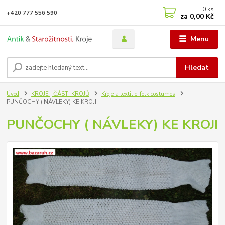
0
ks
+420 777 556 590
za
0,00 Kč
Menu
Hledat
Úvod
KROJE , ČÁSTI KROJŮ
Kroje a textilie-folk costumes
PUNČOCHY ( NÁVLEKY) KE KROJI
PUNČOCHY ( NÁVLEKY) KE KROJI