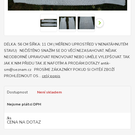
DÉLKA: 56 CM ŠÍŘKA: 11 CM ( MĚŘENO UPROSTŘED V NENATÁHNUTÉM
STAVU) NEČIŠTĚNO SNAŽÍM SE DO VĚCÍ NEZASAHOVAT, NĚJAK
NEODBORNĚ UPRAVOVAT RENOVOVAT NEBO UMĚLE VYLEPŠOVAT. TAK
JAK K NIM PŘIJDU TAK JE NAFOTÍM A PRODÁM.DOTAZY antik-
sm@seznam.cz PROSÍME ZÁKAZNÍKY POKUD SI CHTĚJÍ ZBOŽÍ
PROHLÉDNOUT OS...
celý popis
Dostupnost
Není skladem
Nejsme plátci DPH
/
ks
CENA NA DOTAZ