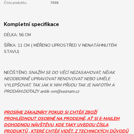
Číslo produktu:
7008
Kompletní specifikace
DÉLKA: 56 CM
ŠÍŘKA: 11 CM ( MĚŘENO UPROSTŘED V NENATÁHNUTÉM
STAVU)
NEČIŠTĚNO
SNAŽÍM SE DO VĚCÍ NEZASAHOVAT, NĚJAK
NEODBORNĚ UPRAVOVAT RENOVOVAT NEBO UMĚLE
VYLEPŠOVAT. TAK JAK K NIM PŘIJDU TAK JE NAFOTÍM A
PRODÁM.DOTAZY antik-sm@seznam.cz
PROSÍME ZÁKAZNÍKY POKUD SI CHTĚJÍ ZBOŽÍ
PROHLÉDNOUT OSOBNĚ NA PRODEJNĚ, AŤ SI E-MAILEM
DOHODNOU NÁVŠTĚVU, KDE TAKY UVEDOU ČÍSLA
PRODUKTŮ , KTERÉ CHTĚJÍ VIDĚT. Z TECHNICKÝCH DŮVODŮ