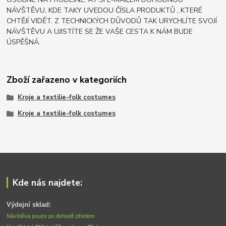
NÁVŠTĚVU, KDE TAKY UVEDOU ČÍSLA PRODUKTŮ , KTERÉ
CHTĚJÍ VIDĚT. Z TECHNICKÝCH DŮVODŮ TAK URYCHLÍTE SVOJÍ
NÁVŠTĚVU A UJISTÍTE SE ŽE VAŠE CESTA K NÁM BUDE
ÚSPĚŠNÁ.
Zboží zařazeno v kategoriích
Kroje a textilie-folk costumes
Kroje a textilie-folk costumes
Kde nás najdete:
Výdejní sklad:
Návštěva pouze po dohodě předem