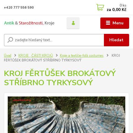
0
ks
+420 777 556 590
za
0,00 Kč
Menu
Hledat
Úvod
KROJE , ČÁSTI KROJŮ
Kroje a textilie-folk costumes
KROJ
FĚRTŮŠEK BROKÁTOVÝ STŘÍBRNO TYRKYSOVÝ
KROJ FĚRTŮŠEK BROKÁTOVÝ
STŘÍBRNO TYRKYSOVÝ