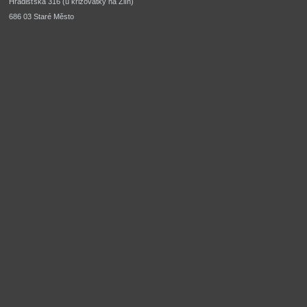
Hradišťská 316 (u křižovatky na Zlín) 
686 03 Staré Město