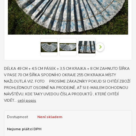
DÉLKA 49 CM + 4,5 CM PÁSEK + 3,5 CM KRAJKA + 8 CM ZAHNUTO ŠÍŘKA
V PASE 70 CM ŠÍŘKA SPODNÍHO OKRAJE 255 CM KRAJKA MÍSTY
NAŽLOUTLÁ VIZ. FOTO PROSÍME ZÁKAZNÍKY POKUD SI CHTĚJÍ ZBOŽÍ
PROHLÉDNOUT OSOBNĚ NA PRODEJNĚ, AŤ SI E-MAILEM DOHODNOU
NÁVŠTĚVU, KDE TAKY UVEDOU ČÍSLA PRODUKTŮ , KTERÉ CHTĚJÍ
VIDĚT...
celý popis
Dostupnost
Není skladem
Nejsme plátci DPH