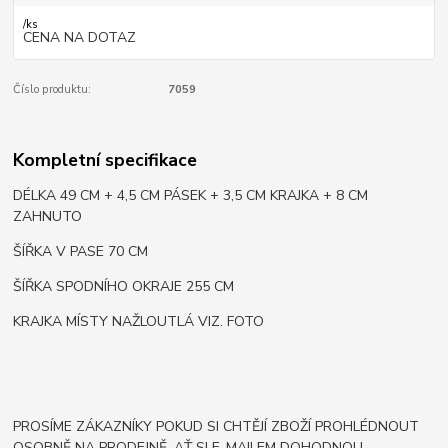
/
ks
CENA NA DOTAZ
Číslo produktu:
7059
Kompletní specifikace
DÉLKA 49 CM + 4,5 CM PÁSEK + 3,5 CM KRAJKA + 8 CM
ZAHNUTO
ŠÍŘKA V PASE 70 CM
ŠÍŘKA SPODNÍHO OKRAJE 255 CM
KRAJKA MÍSTY NAŽLOUTLÁ VIZ. FOTO
PROSÍME ZÁKAZNÍKY POKUD SI CHTĚJÍ ZBOŽÍ PROHLÉDNOUT
OSOBNĚ NA PRODEJNĚ, AŤ SI E-MAILEM DOHODNOU