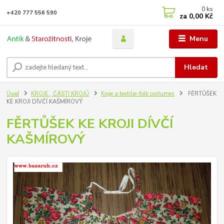
0
ks
+420 777 556 590
za
0,00 Kč
Menu
Hledat
Úvod
KROJE , ČÁSTI KROJŮ
Kroje a textilie-folk costumes
FĚRTŮŠEK
KE KROJI DÍVČÍ KAŠMÍROVÝ
FĚRTŮŠEK KE KROJI DÍVČÍ
KAŠMÍROVÝ