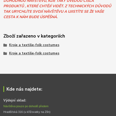
DOHODNOU NÁVŠTĚVU, KDE TAKY UVEDOU ČÍSLA
PRODUKTŮ , KTERÉ CHTĚJÍ VIDĚT. Z TECHNICKÝCH DŮVODŮ
TAK URYCHLÍTE SVOJÍ NÁVŠTĚVU A UJISTÍTE SE ŽE VAŠE
CESTA K NÁM BUDE ÚSPĚŠNÁ.
Zboží zařazeno v kategoriích
Kroje a textilie-folk costumes
Kroje a textilie-folk costumes
Kde nás najdete:
Výdejní sklad:
Návštěva pouze po dohodě předem
Hradišťská 316 (u křižovatky na Zlín) 