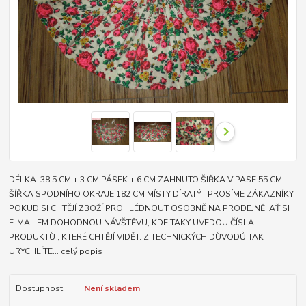
DÉLKA 38,5 CM + 3 CM PÁSEK + 6 CM ZAHNUTO ŠIŘKA V PASE 55 CM,
ŠÍŘKA SPODNÍHO OKRAJE 182 CM MÍSTY DÍRATÝ PROSÍME ZÁKAZNÍKY
POKUD SI CHTĚJÍ ZBOŽÍ PROHLÉDNOUT OSOBNĚ NA PRODEJNĚ, AŤ SI
E-MAILEM DOHODNOU NÁVŠTĚVU, KDE TAKY UVEDOU ČÍSLA
PRODUKTŮ , KTERÉ CHTĚJÍ VIDĚT. Z TECHNICKÝCH DŮVODŮ TAK
URYCHLÍTE...
celý popis
Dostupnost
Není skladem