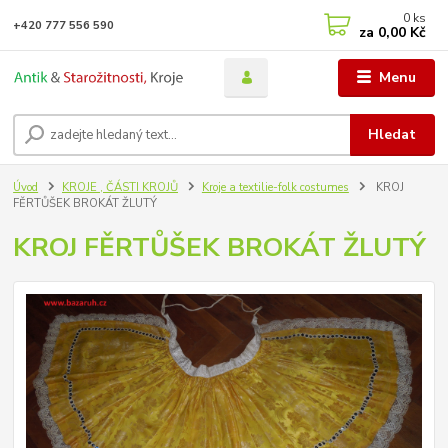
0
ks
+420 777 556 590
za
0,00 Kč
Menu
Hledat
Úvod
KROJE , ČÁSTI KROJŮ
Kroje a textilie-folk costumes
KROJ
FĚRTŮŠEK BROKÁT ŽLUTÝ
KROJ FĚRTŮŠEK BROKÁT ŽLUTÝ