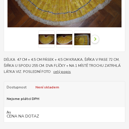
DÉLKA 47 CM + 4,5 CM PÁSEK + 4,5 CM KRAJKA, ŠIŘKA V PASE 72 CM,
ŠIŘKA U SPODU 255 CM. DVA FLÍČKY + NA 1 MÍSTĚ TROCHU ZATRHLÁ
LÁTKA VIZ. POSLEDNÍ FOTO
celý popis
Dostupnost
Není skladem
Nejsme plátci DPH
/
ks
CENA NA DOTAZ