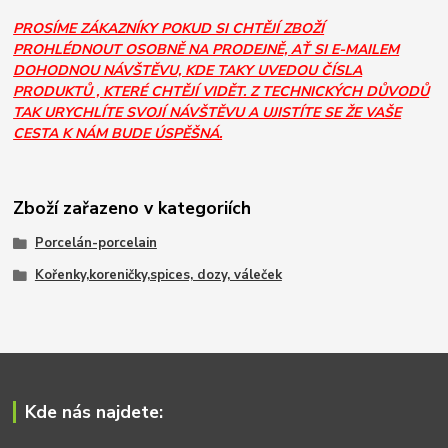
PROSÍME ZÁKAZNÍKY POKUD SI CHTĚJÍ ZBOŽÍ
PROHLÉDNOUT OSOBNĚ NA PRODEJNĚ, AŤ SI E-MAILEM
DOHODNOU NÁVŠTĚVU, KDE TAKY UVEDOU ČÍSLA
PRODUKTŮ , KTERÉ CHTĚJÍ VIDĚT. Z TECHNICKÝCH DŮVODŮ
TAK URYCHLÍTE SVOJÍ NÁVŠTĚVU A UJISTÍTE SE ŽE VAŠE
CESTA K NÁM BUDE ÚSPĚŠNÁ.
Zboží zařazeno v kategoriích
Porcelán-porcelain
Kořenky,koreničky,spices, dozy, váleček
Kde nás najdete: