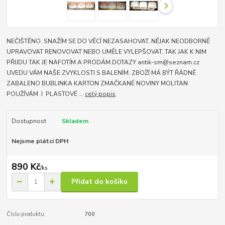
NEČIŠTĚNO. SNAŽÍM SE DO VĚCÍ NEZASAHOVAT, NĚJAK NEODBORNĚ
UPRAVOVAT RENOVOVAT NEBO UMĚLE VYLEPŠOVAT. TAK JAK K NIM
PŘIJDU TAK JE NAFOTÍM A PRODÁM.DOTAZY antik-sm@seznam.cz
UVEDU VÁM NAŠE ZVYKLOSTI S BALENÍM. ZBOŽÍ MÁ BÝT ŘÁDNĚ
ZABALENO BUBLINKA KARTON ZMAČKANÉ NOVINY MOLITAN
POUŽÍVÁM I PLASTOVÉ ...
celý popis
Dostupnost
Skladem
Nejsme plátci DPH
890 Kč
/
ks
Přidat do košíku
Číslo produktu:
700