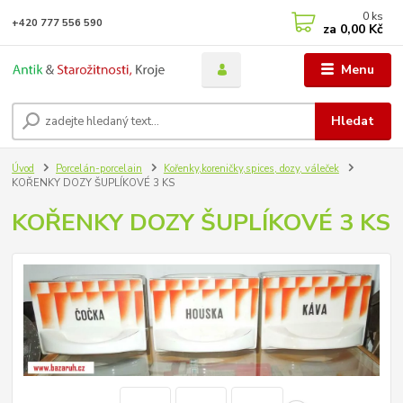
0
ks
+420 777 556 590
za
0,00 Kč
Menu
Hledat
Úvod
Porcelán-porcelain
Kořenky,koreničky,spices, dozy, váleček
KOŘENKY DOZY ŠUPLÍKOVÉ 3 KS
KOŘENKY DOZY ŠUPLÍKOVÉ 3 KS