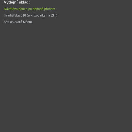
Výdejní sklad:
Návštěva pouze po dohodě předem
Hradišťská 316 (u křižovatky na Zlín) 
686 03 Staré Město