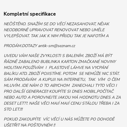
Kompletní specifikace
NEČIŠTĚNO. SNAŽÍM SE DO VĚCÍ NEZASAHOVAT, NĚJAK
NEODBORNĚ UPRAVOVAT RENOVOVAT NEBO UMĚLE
VYLEPŠOVAT. TAK JAK K NIM PŘIJDU TAK JE NAFOTÍM A
PRODÁM.DOTAZY antik-sm@seznam.cz
UVEDU VÁM NAŠE ZVYKLOSTI S BALENÍM. ZBOŽÍ MÁ BÝT
ŘÁDNĚ ZABALENO BUBLINKA KARTON ZMAČKANÉ NOVINY
MOLITAN POUŽÍVÁM I PLASTOVÉ LÁHVE NA VYCPÁNÍ
BALÍKU ATD. ZBOŽÍ POJISTÍME. POTOM SE NEMŮŽE NIC STÁT.
SÁM PRODÁVÁM A KUPUJI NA INTERNETU, TAK VÍM O ČEM
MLUVÍM. JDE NÁM O TO ABYCHOM ZANECHALI TYTO VĚCI I
PRO DALŠÍ GENERACE!! KOUPÍTE SI DNES MOBIL,POČÍTAČ
NEBO AUTO A POROVNEJTE JAKOU MÁ HODNOTU DNES A ZA
DESET LET??. NAŠE VĚCI MAJÍ MAJÍ CENU STÁLOU TŘEBA I ZA
STO LET.!!!
POKUD ZAKOUPÍTE VÍC VĚCÍ U NÁS MŮŽETE PO DOHODĚ
UŠETŘIT NA POŠTOVNÉM !!