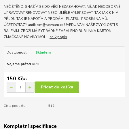
NEČIŠTĚNO. SNAŽÍM SE DO VĚCÍ NEZASAHOVAT, NĚJAK NEODBORNĚ
UPRAVOVAT RENOVOVAT NEBO UMĚLE VYLEPŠOVAT. TAK JAK K NIM
PŘIJDU TAK JE NAFOTÍM A PRODÁM. PLATBU PROSÍM NA MŮJ
ÚČET.DOTAZY antik-sm@seznam.cz UVEDU VÁM NAŠE ZVYKLOSTI S
BALENÍM. ZBOŽÍ MÁ BÝT ŘÁDNĚ ZABALENO BUBLINKA KARTON
ZMAČKANÉ NOVINY MOL...
celý popis
Dostupnost
Skladem
Nejsme plátci DPH
150 Kč
/
ks
Přidat do košíku
Číslo produktu:
512
Kompletní specifikace