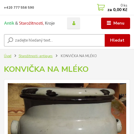
0
ks
+420 777 556 590
za
0,00 Kč
Menu
Hledat
Úvod
Starožitnosti-antiques
KONVIČKA NA MLÉKO
KONVIČKA NA MLÉKO