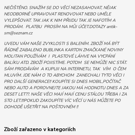
NEČIŠTĚNO. SNAŽÍM SE DO VĚCÍ NEZASAHOVAT, NĚJAK
NEODBORNĚ UPRAVOVAT RENOVOVAT NEBO UMĚLE
VYLEPŠOVAT. TAK JAK K NIM PŘIJDU TAK JE NAFOTÍM A
PRODÁM. PLATBU PROSÍM NA MŮJ ÚČET.DOTAZY antik-
sm@seznam.cz
UVEDU VÁM NAŠE ZVYKLOSTI S BALENÍM. ZBOŽÍ MÁ BÝT
ŘÁDNĚ ZABALENO BUBLINKA KARTON ZMAČKANÉ NOVINY
MOLITAN POUŽÍVÁM I PLASTOVÉ LÁHVE NA VYCPÁNÍ
BALÍKU ATD. ZBOŽÍ POJISTÍME. POTOM SE NEMŮŽE NIC STÁT.
SÁM PRODÁVÁM A KUPUJI NA INTERNETU, TAK VÍM O ČEM
MLUVÍM. JDE NÁM O TO ABYCHOM ZANECHALI TYTO VĚCI I
PRO DALŠÍ GENERACE!! KOUPÍTE SI DNES MOBIL,POČÍTAČ
NEBO AUTO A POROVNEJTE JAKOU MÁ HODNOTU DNES A ZA
DESET LET??. NAŠE VĚCI MAJÍ MAJÍ CENU STÁLOU TŘEBA I ZA
STO LET.!!!POKUD ZAKOUPÍTE VÍC VĚCÍ U NÁS MŮŽETE PO
DOHODĚ UŠETŘIT NA POŠTOVNÉM !!
Zboží zařazeno v kategoriích