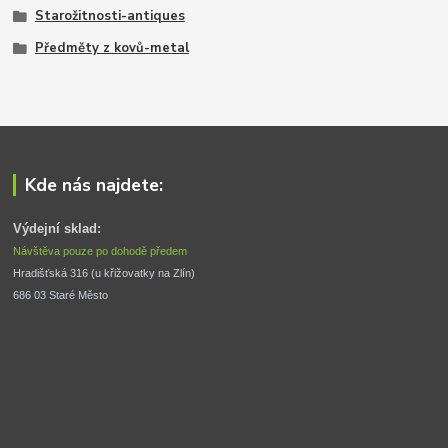
Starožitnosti-antiques
Předměty z kovů-metal
Kde nás najdete:
Výdejní sklad:
Návštěva pouze po dohodě předem
Hradišťská 316 (u křižovatky na Zlín) 
686 03 Staré Město