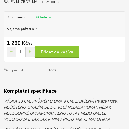
BALENÍM. ZBOŽÍ MÁ ...
celý popis
Dostupnost
Skladem
Nejsme plátci DPH
1 290 Kč
/
ks
Přidat do košíku
Číslo produktu:
1069
Kompletní specifikace
VÝŠKA 13 CM, PRŮMĚR U DNA 9 CM, ZNAČENÁ Palace Hotel
NEČIŠTĚNO. SNAŽÍM SE DO VĚCÍ NEZASAHOVAT, NĚJAK
NEODBORNĚ UPRAVOVAT RENOVOVAT NEBO UMĚLE
VYLEPŠOVAT. TAK JAK K NIM PŘIJDU TAK JE NAFOTÍM A