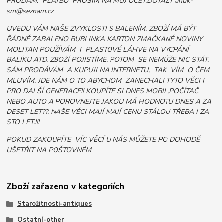
PRODÁM. PLATBU PROSÍM NA MŮJ ÚČET.DOTAZY antik-
sm@seznam.cz
UVEDU VÁM NAŠE ZVYKLOSTI S BALENÍM. ZBOŽÍ MÁ BÝT
ŘÁDNĚ ZABALENO BUBLINKA KARTON ZMAČKANÉ NOVINY
MOLITAN POUŽÍVÁM I PLASTOVÉ LÁHVE NA VYCPÁNÍ
BALÍKU ATD. ZBOŽÍ POJISTÍME. POTOM SE NEMŮŽE NIC STÁT.
SÁM PRODÁVÁM A KUPUJI NA INTERNETU, TAK VÍM O ČEM
MLUVÍM. JDE NÁM O TO ABYCHOM ZANECHALI TYTO VĚCI I
PRO DALŠÍ GENERACE!! KOUPÍTE SI DNES MOBIL,POČÍTAČ
NEBO AUTO A POROVNEJTE JAKOU MÁ HODNOTU DNES A ZA
DESET LET??. NAŠE VĚCI MAJÍ MAJÍ CENU STÁLOU TŘEBA I ZA
STO LET.!!!
POKUD ZAKOUPÍTE VÍC VĚCÍ U NÁS MŮŽETE PO DOHODĚ
UŠETŘIT NA POŠTOVNÉM
Zboží zařazeno v kategoriích
Starožitnosti-antiques
Ostatní-other