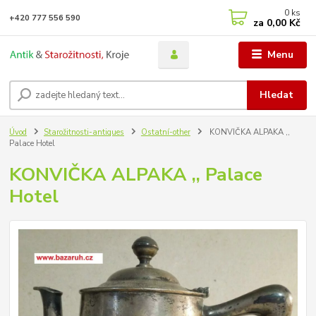
0
ks
+420 777 556 590
za
0,00 Kč
Menu
Hledat
Úvod
Starožitnosti-antiques
Ostatní-other
KONVIČKA ALPAKA ,,
Palace Hotel
KONVIČKA ALPAKA ,, Palace
Hotel