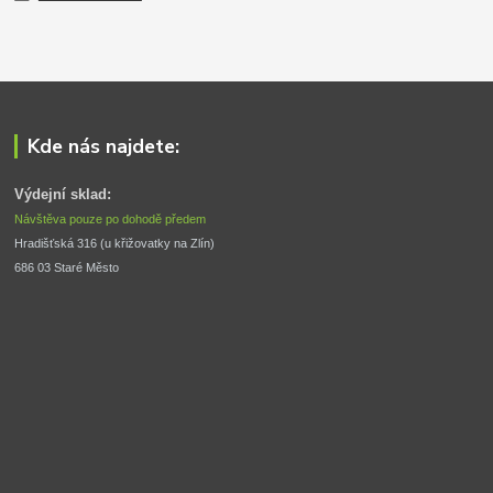
Kde nás najdete:
Výdejní sklad:
Návštěva pouze po dohodě předem
Hradišťská 316 (u křižovatky na Zlín) 
686 03 Staré Město