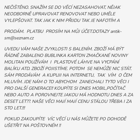
NEČIŠTĚNO. SNAŽÍM SE DO VĚCÍ NEZASAHOVAT, NĚJAK
NEODBORNĚ UPRAVOVAT RENOVOVAT NEBO UMĚLE
VYLEPŠOVAT. TAK JAK K NIM PŘIJDU TAK JE NAFOTÍM A
PRODÁM. PLATBU PROSÍM NA MŮJ ÚČET.DOTAZY antik-
sm@seznam.cz
UVEDU VÁM NAŠE ZVYKLOSTI S BALENÍM. ZBOŽÍ MÁ BÝT
ŘÁDNĚ ZABALENO BUBLINKA KARTON ZMAČKANÉ NOVINY
MOLITAN POUŽÍVÁM I PLASTOVÉ LÁHVE NA VYCPÁNÍ
BALÍKU ATD. ZBOŽÍ POJISTÍME. POTOM SE NEMŮŽE NIC STÁT.
SÁM PRODÁVÁM A KUPUJI NA INTERNETU, TAK VÍM O ČEM
MLUVÍM. JDE NÁM O TO ABYCHOM ZANECHALI TYTO VĚCI I
PRO DALŠÍ GENERACE!! KOUPÍTE SI DNES MOBIL,POČÍTAČ
NEBO AUTO A POROVNEJTE JAKOU MÁ HODNOTU DNES A ZA
DESET LET??. NAŠE VĚCI MAJÍ MAJÍ CENU STÁLOU TŘEBA I ZA
STO LET.!!!
POKUD ZAKOUPÍTE VÍC VĚCÍ U NÁS MŮŽETE PO DOHODĚ
UŠETŘIT NA POŠTOVNÉM !!