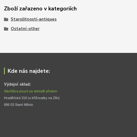
Zboží zařazeno v kategoriích
Starožitnosti-antiques
Ostatní-other
Kde nás najdete:
Výdejní sklad:
Návštěva pouze po dohodě předem
Hradišťská 316 (u křižovatky na Zlín) 
686 03 Staré Město