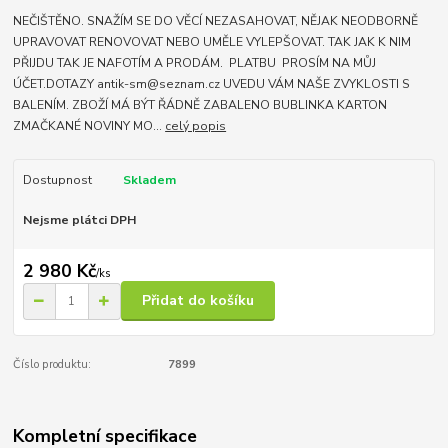
NEČIŠTĚNO. SNAŽÍM SE DO VĚCÍ NEZASAHOVAT, NĚJAK NEODBORNĚ
UPRAVOVAT RENOVOVAT NEBO UMĚLE VYLEPŠOVAT. TAK JAK K NIM
PŘIJDU TAK JE NAFOTÍM A PRODÁM. PLATBU PROSÍM NA MŮJ
ÚČET.DOTAZY antik-sm@seznam.cz UVEDU VÁM NAŠE ZVYKLOSTI S
BALENÍM. ZBOŽÍ MÁ BÝT ŘÁDNĚ ZABALENO BUBLINKA KARTON
ZMAČKANÉ NOVINY MO...
celý popis
Dostupnost
Skladem
Nejsme plátci DPH
2 980 Kč
/
ks
Přidat do košíku
Číslo produktu:
7899
Kompletní specifikace