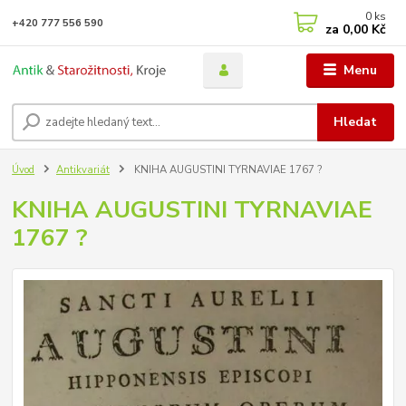
0
ks
+420 777 556 590
za
0,00 Kč
Menu
Hledat
Úvod
Antikvariát
KNIHA AUGUSTINI TYRNAVIAE 1767 ?
KNIHA AUGUSTINI TYRNAVIAE
1767 ?