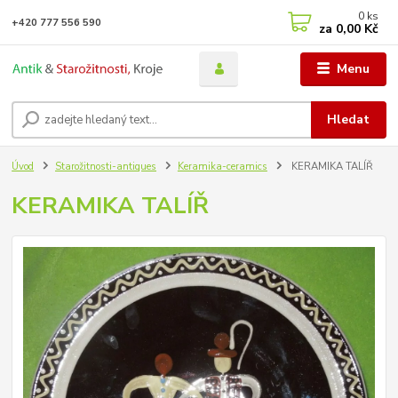
0
ks
+420 777 556 590
za
0,00 Kč
Menu
Hledat
Úvod
Starožitnosti-antiques
Keramika-ceramics
KERAMIKA TALÍŘ
KERAMIKA TALÍŘ