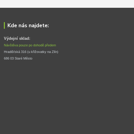
Kde nás najdete:
Výdejní sklad:
Návštěva pouze po dohodě předem
Hradišťská 316 (u křižovatky na Zlín) 
686 03 Staré Město