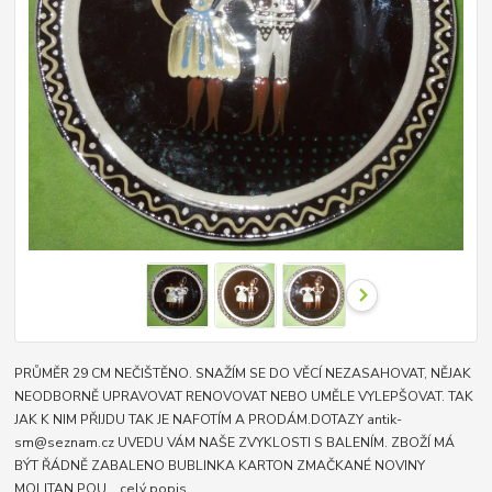
PRŮMĚR 29 CM NEČIŠTĚNO. SNAŽÍM SE DO VĚCÍ NEZASAHOVAT, NĚJAK
NEODBORNĚ UPRAVOVAT RENOVOVAT NEBO UMĚLE VYLEPŠOVAT. TAK
JAK K NIM PŘIJDU TAK JE NAFOTÍM A PRODÁM.DOTAZY antik-
sm@seznam.cz UVEDU VÁM NAŠE ZVYKLOSTI S BALENÍM. ZBOŽÍ MÁ
BÝT ŘÁDNĚ ZABALENO BUBLINKA KARTON ZMAČKANÉ NOVINY
MOLITAN POU...
celý popis