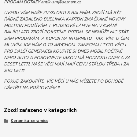
PRODÁM.DOTAZY antik-sm@seznam.cz
UVEDU VÁM NAŠE ZVYKLOSTI S BALENÍM. ZBOŽÍ MÁ BÝT
ŘÁDNĚ ZABALENO BUBLINKA KARTON ZMAČKANÉ NOVINY
MOLITAN POUŽÍVÁM I PLASTOVÉ LÁHVE NA VYCPÁNÍ
BALÍKU ATD. ZBOŽÍ POJISTÍME. POTOM SE NEMŮŽE NIC STÁT.
SÁM PRODÁVÁM A KUPUJI NA INTERNETU, TAK VÍM O ČEM
MLUVÍM. JDE NÁM O TO ABYCHOM ZANECHALI TYTO VĚCI I
PRO DALŠÍ GENERACE!! KOUPÍTE SI DNES MOBIL,POČÍTAČ
NEBO AUTO A POROVNEJTE JAKOU MÁ HODNOTU DNES A ZA
DESET LET??. NAŠE VĚCI MAJÍ MAJÍ CENU STÁLOU TŘEBA I ZA
STO LET.!!!
POKUD ZAKOUPÍTE VÍC VĚCÍ U NÁS MŮŽETE PO DOHODĚ
UŠETŘIT NA POŠTOVNÉM !!
Zboží zařazeno v kategoriích
Keramika-ceramics