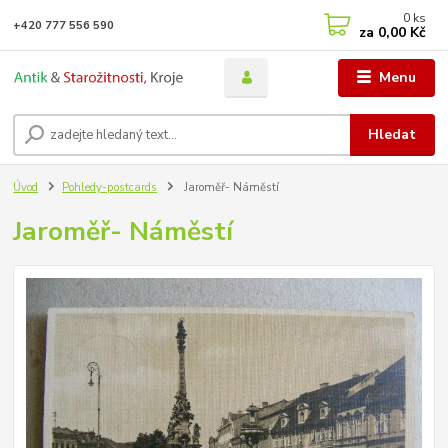
0
ks
+420 777 556 590
za
0,00 Kč
Menu
Hledat
Úvod
Pohledy-postcards
Jaroměř- Náměstí
Jaroměř- Náměstí