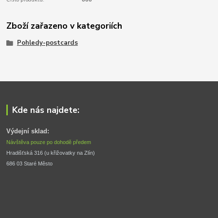
Zboží zařazeno v kategoriích
Pohledy-postcards
Kde nás najdete:
Výdejní sklad:
Návštěva pouze po dohodě předem
Hradišťská 316 (u křižovatky na Zlín) 
686 03 Staré Město