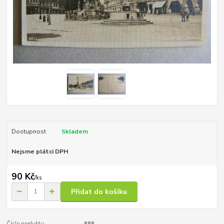
Dostupnost
Skladem
Nejsme plátci DPH
90 Kč
/
ks
Přidat do košíku
Číslo produktu:
888