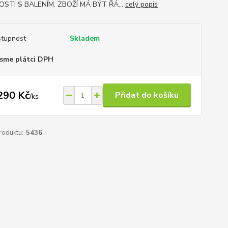
OSTI S BALENÍM. ZBOŽÍ MÁ BÝT ŘÁ...
celý popis
tupnost
Skladem
sme plátci DPH
290 Kč
Přidat do košíku
/
ks
roduktu:
5436