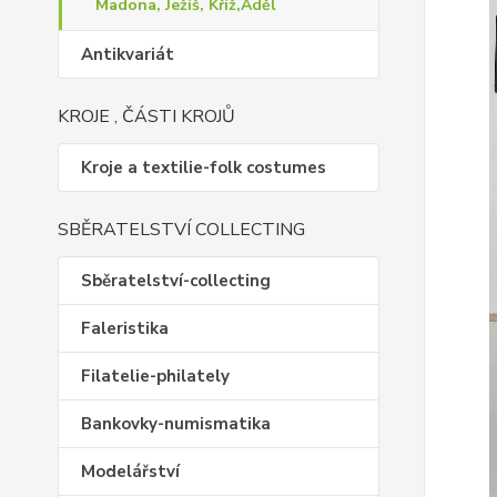
Madona, Ježíš, Kříž,Aděl
Antikvariát
KROJE , ČÁSTI KROJŮ
Kroje a textilie-folk costumes
SBĚRATELSTVÍ COLLECTING
Sběratelství-collecting
Faleristika
Filatelie-philately
Bankovky-numismatika
Modelářství