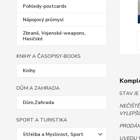
Pohledy-postcards
Nápojový průmysl
Zbraně, Vojenské-weapons,
Hasičské
KNIHY A ČASOPISY-BOOKS
Knihy
Komple
DŮM A ZAHRADA
STAV JE
Dům,Zahrada
NEČIŠT
VYLEPŠO
SPORT A TURISTIKA
PRODÁM.
Střelba a Myslivost, Sport
UVEDU 