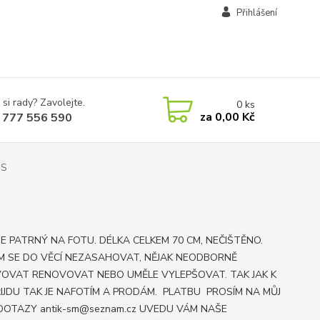
Přihlášení
 si rady? Zavolejte.
0
ks
za
0,00 Kč
 777 556 590
US
JE PATRNÝ NA FOTU. DÉLKA CELKEM 70 CM, NEČIŠTĚNO.
M SE DO VĚCÍ NEZASAHOVAT, NĚJAK NEODBORNĚ
OVAT RENOVOVAT NEBO UMĚLE VYLEPŠOVAT. TAK JAK K
ŘIJDU TAK JE NAFOTÍM A PRODÁM. PLATBU PROSÍM NA MŮJ
DOTAZY antik-sm@seznam.cz UVEDU VÁM NAŠE