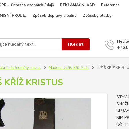
PR - Ochrana osobních údajů
REKLAMAČNÍ ŘÁD
Reference
OMISNÍ PRODEJ
Způsob dopravy a balné
Způsoby platby
Nevíte
Hledat
+420
akrální předměty-sacral
Madona, Ježíš, Kříž,Aděl
JEŽÍŠ KŘÍŽ KRIST
Š KŘÍŽ KRISTUS
STAV 
SNAŽÍ
UPRAV
NIM P
ÚČET.