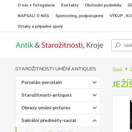
O nás + Fotogalerie
Kontakty
Obchodní podmínky
GD
NAPSALI O NÁS
Sponzoring, podporujeme
VÝKUP , K
Vztahy a případné spory
STAROŽITNOSTI UMĚNÍ ANTIQUES
Úvod
S
JEŽÍ
Porcelán-porcelain
Starožitnosti-antiques
Obrazy umění-pictures
Sakrální předměty-sacral