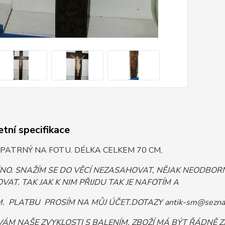
tní specifikace
 PATRNÝ NA FOTU. DÉLKA CELKEM 70 CM,
ĚNO. SNAŽÍM SE DO VĚCÍ NEZASAHOVAT, NĚJAK NEODB
VAT. TAK JAK K NIM PŘIJDU TAK JE NAFOTÍM A
 PLATBU PROSÍM NA MŮJ ÚČET.DOTAZY antik-sm@sezna
VÁM NAŠE ZVYKLOSTI S BALENÍM. ZBOŽÍ MÁ BÝT ŘÁDNĚ