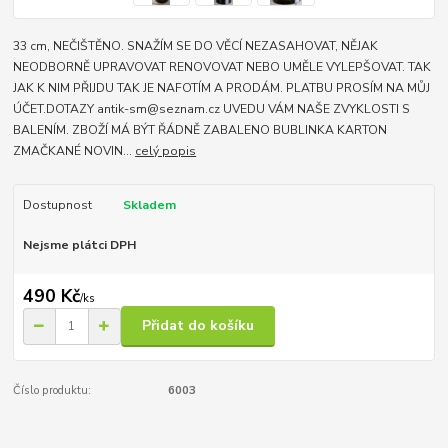
33 cm, NEČIŠTĚNO. SNAŽÍM SE DO VĚCÍ NEZASAHOVAT, NĚJAK
NEODBORNĚ UPRAVOVAT RENOVOVAT NEBO UMĚLE VYLEPŠOVAT. TAK
JAK K NIM PŘIJDU TAK JE NAFOTÍM A PRODÁM. PLATBU PROSÍM NA MŮJ
ÚČET.DOTAZY antik-sm@seznam.cz UVEDU VÁM NAŠE ZVYKLOSTI S
BALENÍM. ZBOŽÍ MÁ BÝT ŘÁDNĚ ZABALENO BUBLINKA KARTON
ZMAČKANÉ NOVIN...
celý popis
Dostupnost
Skladem
Nejsme plátci DPH
490 Kč
/
ks
Přidat do košíku
Číslo produktu:
6003