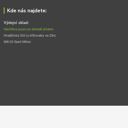
Kde nás najdete:
Výdejní sklad:
Návštěva pouze po dohodě předem
Hradišťská 316 (u křižovatky na Zlín) 
686 03 Staré Město