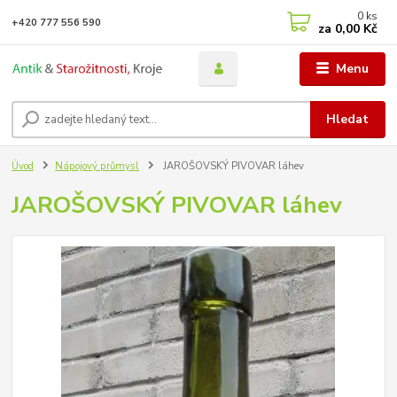
0
ks
+420 777 556 590
za
0,00 Kč
Menu
Hledat
Úvod
Nápojový průmysl
JAROŠOVSKÝ PIVOVAR láhev
JAROŠOVSKÝ PIVOVAR láhev