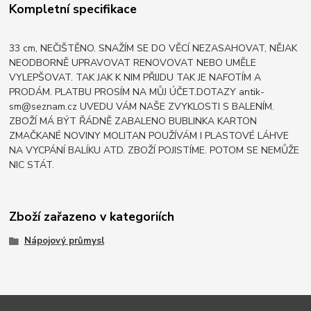
Kompletní specifikace
33 cm, NEČIŠTĚNO. SNAŽÍM SE DO VĚCÍ NEZASAHOVAT, NĚJAK
NEODBORNĚ UPRAVOVAT RENOVOVAT NEBO UMĚLE
VYLEPŠOVAT. TAK JAK K NIM PŘIJDU TAK JE NAFOTÍM A
PRODÁM. PLATBU PROSÍM NA MŮJ ÚČET.DOTAZY antik-
sm@seznam.cz UVEDU VÁM NAŠE ZVYKLOSTI S BALENÍM.
ZBOŽÍ MÁ BÝT ŘÁDNĚ ZABALENO BUBLINKA KARTON
ZMAČKANÉ NOVINY MOLITAN POUŽÍVÁM I PLASTOVÉ LÁHVE
NA VYCPÁNÍ BALÍKU ATD. ZBOŽÍ POJISTÍME. POTOM SE NEMŮŽE
NIC STÁT.
Zboží zařazeno v kategoriích
Nápojový průmysl