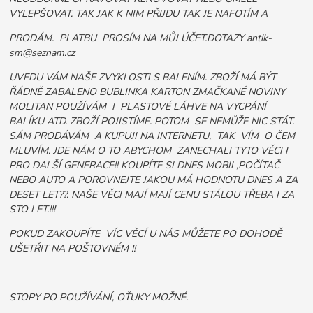
VYLEPŠOVAT. TAK JAK K NIM PŘIJDU TAK JE NAFOTÍM A
PRODÁM. PLATBU PROSÍM NA MŮJ ÚČET.DOTAZY antik-
sm@seznam.cz
UVEDU VÁM NAŠE ZVYKLOSTI S BALENÍM. ZBOŽÍ MÁ BÝT
ŘÁDNĚ ZABALENO BUBLINKA KARTON ZMAČKANÉ NOVINY
MOLITAN POUŽÍVÁM I PLASTOVÉ LÁHVE NA VYCPÁNÍ
BALÍKU ATD. ZBOŽÍ POJISTÍME. POTOM SE NEMŮŽE NIC STÁT.
SÁM PRODÁVÁM A KUPUJI NA INTERNETU, TAK VÍM O ČEM
MLUVÍM. JDE NÁM O TO ABYCHOM ZANECHALI TYTO VĚCI I
PRO DALŠÍ GENERACE!! KOUPÍTE SI DNES MOBIL,POČÍTAČ
NEBO AUTO A POROVNEJTE JAKOU MÁ HODNOTU DNES A ZA
DESET LET??. NAŠE VĚCI MAJÍ MAJÍ CENU STÁLOU TŘEBA I ZA
STO LET.!!!
POKUD ZAKOUPÍTE VÍC VĚCÍ U NÁS MŮŽETE PO DOHODĚ
UŠETŘIT NA POŠTOVNÉM !!
STOPY PO POUŽÍVÁNÍ, OŤUKY MOŽNÉ.