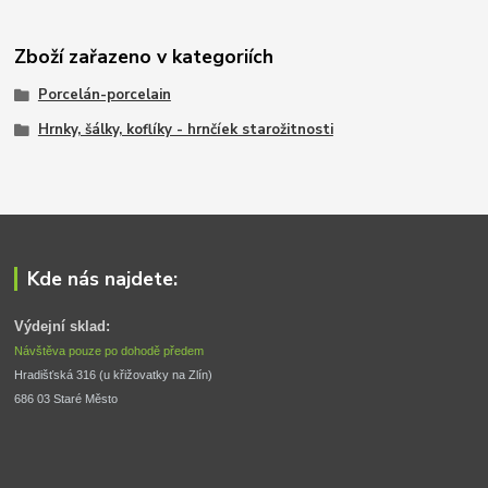
Zboží zařazeno v kategoriích
Porcelán-porcelain
Hrnky, šálky, koflíky - hrnčíek starožitnosti
Kde nás najdete:
Výdejní sklad:
Návštěva pouze po dohodě předem
Hradišťská 316 (u křižovatky na Zlín) 
686 03 Staré Město