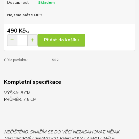
Dostupnost
Skladem
Nejsme plátci DPH
490 Kč
/
ks
Přidat do košíku
Číslo produktu:
502
Kompletní specifikace
VÝŠKA: 8 CM
PRŮMĚR: 7,5 CM
NEČIŠTĚNO. SNAŽÍM SE DO VĚCÍ NEZASAHOVAT, NĚJAK
NEODBORNĚ UPRAVOVAT RENOVOVAT NEBO UMĚLE