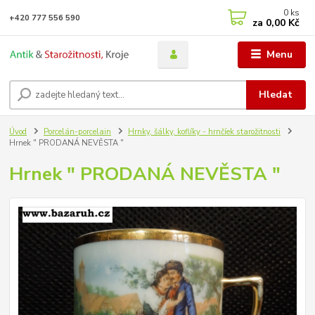
0
ks
+420 777 556 590
za
0,00 Kč
Menu
Hledat
Úvod
Porcelán-porcelain
Hrnky, šálky, koflíky - hrnčíek starožitnosti
Hrnek " PRODANÁ NEVĚSTA "
Hrnek " PRODANÁ NEVĚSTA "