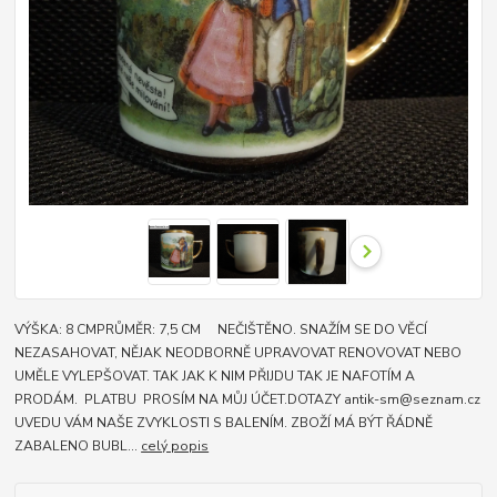
VÝŠKA: 8 CMPRŮMĚR: 7,5 CM NEČIŠTĚNO. SNAŽÍM SE DO VĚCÍ
NEZASAHOVAT, NĚJAK NEODBORNĚ UPRAVOVAT RENOVOVAT NEBO
UMĚLE VYLEPŠOVAT. TAK JAK K NIM PŘIJDU TAK JE NAFOTÍM A
PRODÁM. PLATBU PROSÍM NA MŮJ ÚČET.DOTAZY antik-sm@seznam.cz
UVEDU VÁM NAŠE ZVYKLOSTI S BALENÍM. ZBOŽÍ MÁ BÝT ŘÁDNĚ
ZABALENO BUBL...
celý popis