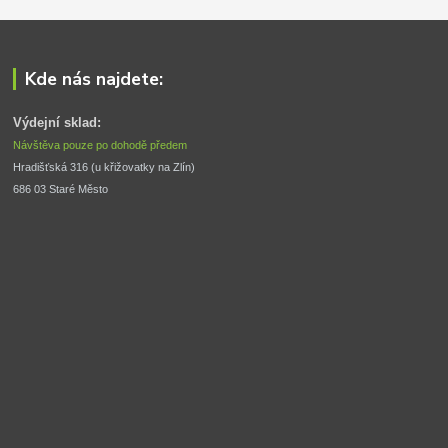
Kde nás najdete:
Výdejní sklad:
Návštěva pouze po dohodě předem
Hradišťská 316 (u křižovatky na Zlín) 
686 03 Staré Město