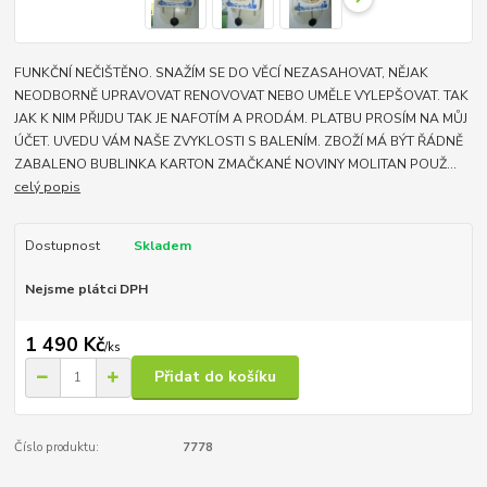
FUNKČNÍ NEČIŠTĚNO. SNAŽÍM SE DO VĚCÍ NEZASAHOVAT, NĚJAK
NEODBORNĚ UPRAVOVAT RENOVOVAT NEBO UMĚLE VYLEPŠOVAT. TAK
JAK K NIM PŘIJDU TAK JE NAFOTÍM A PRODÁM. PLATBU PROSÍM NA MŮJ
ÚČET. UVEDU VÁM NAŠE ZVYKLOSTI S BALENÍM. ZBOŽÍ MÁ BÝT ŘÁDNĚ
ZABALENO BUBLINKA KARTON ZMAČKANÉ NOVINY MOLITAN POUŽ...
celý popis
Dostupnost
Skladem
Nejsme plátci DPH
1 490 Kč
/
ks
Přidat do košíku
Číslo produktu:
7778