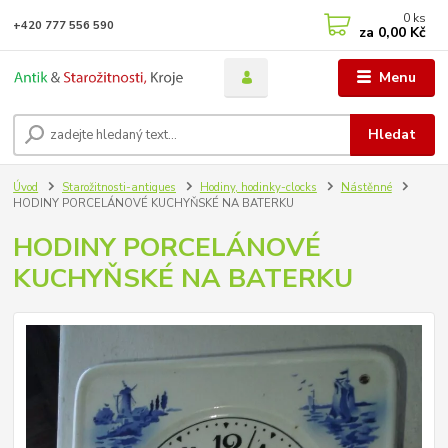
0
ks
+420 777 556 590
za
0,00 Kč
Menu
Hledat
Úvod
Starožitnosti-antiques
Hodiny, hodinky-clocks
Nástěnné
HODINY PORCELÁNOVÉ KUCHYŇSKÉ NA BATERKU
HODINY PORCELÁNOVÉ
KUCHYŇSKÉ NA BATERKU