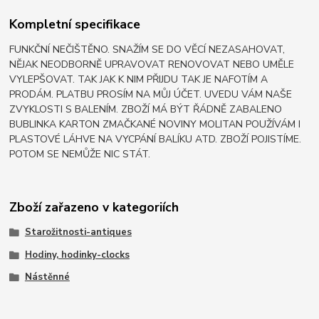
Kompletní specifikace
FUNKČNÍ NEČIŠTĚNO. SNAŽÍM SE DO VĚCÍ NEZASAHOVAT,
NĚJAK NEODBORNĚ UPRAVOVAT RENOVOVAT NEBO UMĚLE
VYLEPŠOVAT. TAK JAK K NIM PŘIJDU TAK JE NAFOTÍM A
PRODÁM. PLATBU PROSÍM NA MŮJ ÚČET. UVEDU VÁM NAŠE
ZVYKLOSTI S BALENÍM. ZBOŽÍ MÁ BÝT ŘÁDNĚ ZABALENO
BUBLINKA KARTON ZMAČKANÉ NOVINY MOLITAN POUŽÍVÁM I
PLASTOVÉ LÁHVE NA VYCPÁNÍ BALÍKU ATD. ZBOŽÍ POJISTÍME.
POTOM SE NEMŮŽE NIC STÁT.
Zboží zařazeno v kategoriích
Starožitnosti-antiques
Hodiny, hodinky-clocks
Nástěnné