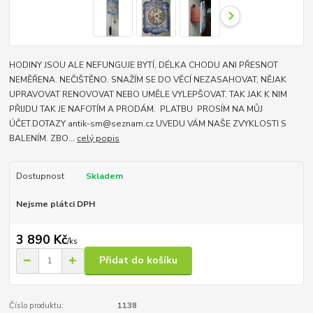
HODINY JSOU ALE NEFUNGUJE BYTÍ, DÉLKA CHODU ANI PŘESNOT
NEMĚŘENA. NEČIŠTĚNO. SNAŽÍM SE DO VĚCÍ NEZASAHOVAT, NĚJAK
UPRAVOVAT RENOVOVAT NEBO UMĚLE VYLEPŠOVAT. TAK JAK K NIM
PŘIJDU TAK JE NAFOTÍM A PRODÁM. PLATBU PROSÍM NA MŮJ
ÚČET.DOTAZY antik-sm@seznam.cz UVEDU VÁM NAŠE ZVYKLOSTI S
BALENÍM. ZBO...
celý popis
Dostupnost
Skladem
Nejsme plátci DPH
3 890 Kč
/
ks
Přidat do košíku
Číslo produktu:
1138