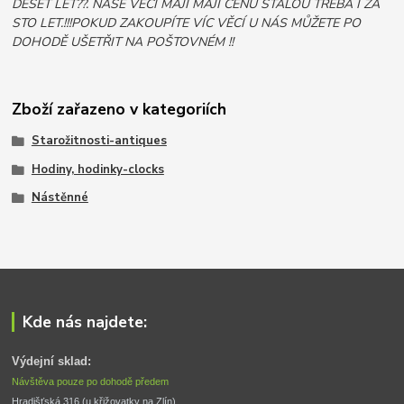
DESET LET??. NAŠE VĚCI MAJÍ MAJÍ CENU STÁLOU TŘEBA I ZA
STO LET.!!!POKUD ZAKOUPÍTE VÍC VĚCÍ U NÁS MŮŽETE PO
DOHODĚ UŠETŘIT NA POŠTOVNÉM !!
Zboží zařazeno v kategoriích
Starožitnosti-antiques
Hodiny, hodinky-clocks
Nástěnné
Kde nás najdete:
Výdejní sklad:
Návštěva pouze po dohodě předem
Hradišťská 316 (u křižovatky na Zlín) 