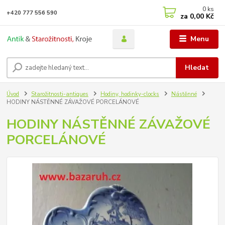
0
ks
+420 777 556 590
za
0,00 Kč
Menu
Hledat
Úvod
Starožitnosti-antiques
Hodiny, hodinky-clocks
Nástěnné
HODINY NÁSTĚNNÉ ZÁVAŽOVÉ PORCELÁNOVÉ
HODINY NÁSTĚNNÉ ZÁVAŽOVÉ
PORCELÁNOVÉ