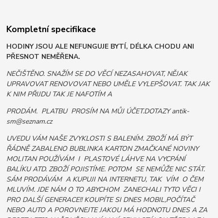
Kompletní specifikace
HODINY JSOU ALE NEFUNGUJE BYTÍ, DÉLKA CHODU ANI
PŘESNOT NEMĚŘENA.
NEČIŠTĚNO. SNAŽÍM SE DO VĚCÍ NEZASAHOVAT, NĚJAK
UPRAVOVAT RENOVOVAT NEBO UMĚLE VYLEPŠOVAT. TAK JAK
K NIM PŘIJDU TAK JE NAFOTÍM A
PRODÁM. PLATBU PROSÍM NA MŮJ ÚČET.DOTAZY antik-
sm@seznam.cz
UVEDU VÁM NAŠE ZVYKLOSTI S BALENÍM. ZBOŽÍ MÁ BÝT
ŘÁDNĚ ZABALENO BUBLINKA KARTON ZMAČKANÉ NOVINY
MOLITAN POUŽÍVÁM I PLASTOVÉ LÁHVE NA VYCPÁNÍ
BALÍKU ATD. ZBOŽÍ POJISTÍME. POTOM SE NEMŮŽE NIC STÁT.
SÁM PRODÁVÁM A KUPUJI NA INTERNETU, TAK VÍM O ČEM
MLUVÍM. JDE NÁM O TO ABYCHOM ZANECHALI TYTO VĚCI I
PRO DALŠÍ GENERACE!! KOUPÍTE SI DNES MOBIL,POČÍTAČ
NEBO AUTO A POROVNEJTE JAKOU MÁ HODNOTU DNES A ZA