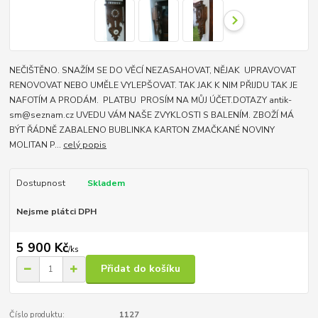
NEČIŠTĚNO. SNAŽÍM SE DO VĚCÍ NEZASAHOVAT, NĚJAK UPRAVOVAT
RENOVOVAT NEBO UMĚLE VYLEPŠOVAT. TAK JAK K NIM PŘIJDU TAK JE
NAFOTÍM A PRODÁM. PLATBU PROSÍM NA MŮJ ÚČET.DOTAZY antik-
sm@seznam.cz UVEDU VÁM NAŠE ZVYKLOSTI S BALENÍM. ZBOŽÍ MÁ
BÝT ŘÁDNĚ ZABALENO BUBLINKA KARTON ZMAČKANÉ NOVINY
MOLITAN P...
celý popis
Dostupnost
Skladem
Nejsme plátci DPH
5 900 Kč
/
ks
Přidat do košíku
Číslo produktu:
1127