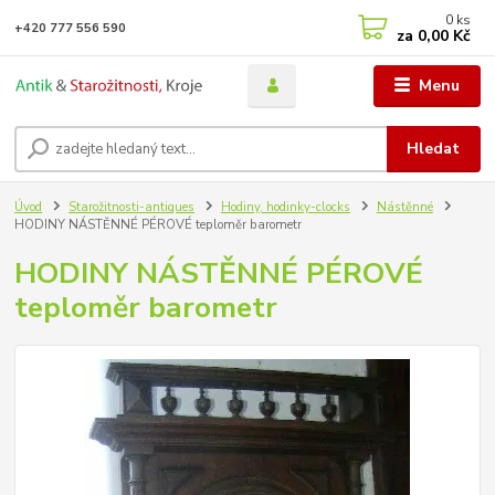
0
ks
+420 777 556 590
za
0,00 Kč
Menu
Hledat
Úvod
Starožitnosti-antiques
Hodiny, hodinky-clocks
Nástěnné
HODINY NÁSTĚNNÉ PÉROVÉ teploměr barometr
HODINY NÁSTĚNNÉ PÉROVÉ
teploměr barometr