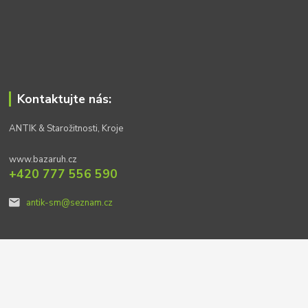
Kontaktujte nás:
ANTIK & Starožitnosti, Kroje
www.bazaruh.cz
+420 777 556 590
antik-sm@seznam.cz
© 2021 - bazaruh.cz
Vytvořeno na
Eshop-rychle.cz