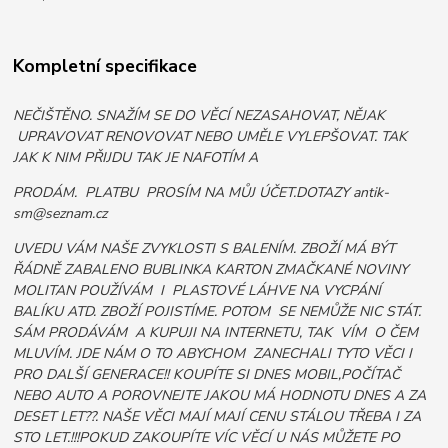
Kompletní specifikace
NEČIŠTĚNO. SNAŽÍM SE DO VĚCÍ NEZASAHOVAT, NĚJAK
UPRAVOVAT RENOVOVAT NEBO UMĚLE VYLEPŠOVAT. TAK
JAK K NIM PŘIJDU TAK JE NAFOTÍM A
PRODÁM. PLATBU PROSÍM NA MŮJ ÚČET.DOTAZY antik-
sm@seznam.cz
UVEDU VÁM NAŠE ZVYKLOSTI S BALENÍM. ZBOŽÍ MÁ BÝT
ŘÁDNĚ ZABALENO BUBLINKA KARTON ZMAČKANÉ NOVINY
MOLITAN POUŽÍVÁM I PLASTOVÉ LÁHVE NA VYCPÁNÍ
BALÍKU ATD. ZBOŽÍ POJISTÍME. POTOM SE NEMŮŽE NIC STÁT.
SÁM PRODÁVÁM A KUPUJI NA INTERNETU, TAK VÍM O ČEM
MLUVÍM. JDE NÁM O TO ABYCHOM ZANECHALI TYTO VĚCI I
PRO DALŠÍ GENERACE!! KOUPÍTE SI DNES MOBIL,POČÍTAČ
NEBO AUTO A POROVNEJTE JAKOU MÁ HODNOTU DNES A ZA
DESET LET??. NAŠE VĚCI MAJÍ MAJÍ CENU STÁLOU TŘEBA I ZA
STO LET.!!!POKUD ZAKOUPÍTE VÍC VĚCÍ U NÁS MŮŽETE PO