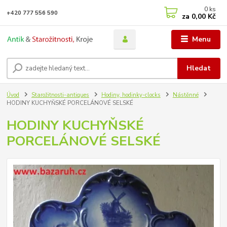
0
ks
+420 777 556 590
za
0,00 Kč
Menu
Hledat
Úvod
Starožitnosti-antiques
Hodiny, hodinky-clocks
Nástěnné
HODINY KUCHYŇSKÉ PORCELÁNOVÉ SELSKÉ
HODINY KUCHYŇSKÉ
PORCELÁNOVÉ SELSKÉ