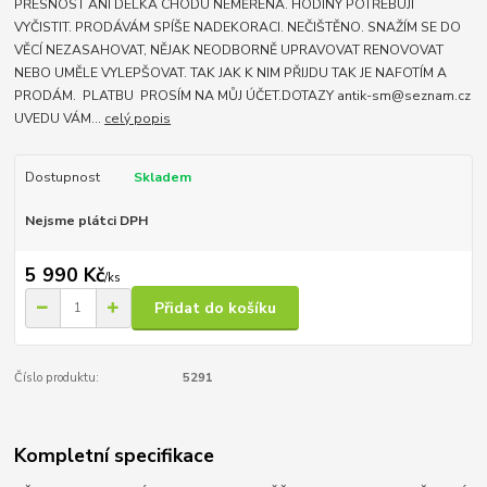
PŘESNOST ANI DÉLKA CHODU NEMĚŘENA. HODINY POTŘEBUJÍ
VYČISTIT. PRODÁVÁM SPÍŠE NADEKORACI. NEČIŠTĚNO. SNAŽÍM SE DO
VĚCÍ NEZASAHOVAT, NĚJAK NEODBORNĚ UPRAVOVAT RENOVOVAT
NEBO UMĚLE VYLEPŠOVAT. TAK JAK K NIM PŘIJDU TAK JE NAFOTÍM A
PRODÁM. PLATBU PROSÍM NA MŮJ ÚČET.DOTAZY antik-sm@seznam.cz
UVEDU VÁM...
celý popis
Dostupnost
Skladem
Nejsme plátci DPH
5 990 Kč
/
ks
Přidat do košíku
Číslo produktu:
5291
Kompletní specifikace