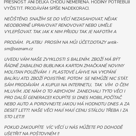
PŘESNOST ANI DÉLKA CHODU NEMĚŘENA. HODINY POTŘEBUJÍ
VYČISTIT. PRODÁVÁM SPÍŠE NADEKORACI.
NEČIŠTĚNO. SNAŽÍM SE DO VĚCÍ NEZASAHOVAT, NĚJAK
NEODBORNĚ UPRAVOVAT RENOVOVAT NEBO UMĚLE
VYLEPŠOVAT. TAK JAK K NIM PŘIJDU TAK JE NAFOTÍM A
PRODÁM. PLATBU PROSÍM NA MŮJ ÚČET.DOTAZY antik-
sm@seznam.cz
UVEDU VÁM NAŠE ZVYKLOSTI S BALENÍM. ZBOŽÍ MÁ BÝT
ŘÁDNĚ ZABALENO BUBLINKA KARTON ZMAČKANÉ NOVINY
MOLITAN POUŽÍVÁM I PLASTOVÉ LÁHVE NA VYCPÁNÍ
BALÍKU ATD. ZBOŽÍ POJISTÍME. POTOM SE NEMŮŽE NIC STÁT.
SÁM PRODÁVÁM A KUPUJI NA INTERNETU, TAK VÍM O ČEM
MLUVÍM. JDE NÁM O TO ABYCHOM ZANECHALI TYTO VĚCI I
PRO DALŠÍ GENERACE!! KOUPÍTE SI DNES MOBIL,POČÍTAČ
NEBO AUTO A POROVNEJTE JAKOU MÁ HODNOTU DNES A ZA
DESET LET??. NAŠE VĚCI MAJÍ MAJÍ CENU STÁLOU TŘEBA I ZA
STO LET.!!!
POKUD ZAKOUPÍTE VÍC VĚCÍ U NÁS MŮŽETE PO DOHODĚ
UŠETŘIT NA POŠTOVNÉM !!