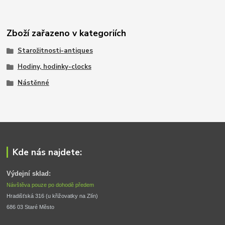
Zboží zařazeno v kategoriích
Starožitnosti-antiques
Hodiny, hodinky-clocks
Nástěnné
Kde nás najdete:
Výdejní sklad:
Návštěva pouze po dohodě předem
Hradišťská 316 (u křižovatky na Zlín) 
686 03 Staré Město