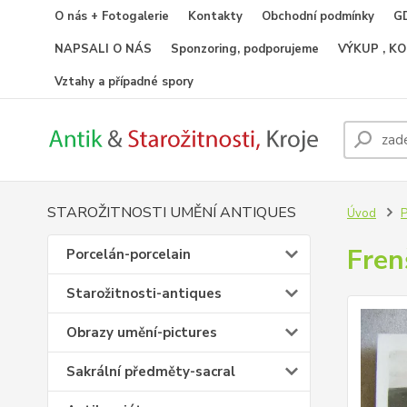
O nás + Fotogalerie
Kontakty
Obchodní podmínky
GD
NAPSALI O NÁS
Sponzoring, podporujeme
VÝKUP , K
Vztahy a případné spory
STAROŽITNOSTI UMĚNÍ ANTIQUES
Úvod
P
Fren
Porcelán-porcelain
Starožitnosti-antiques
Obrazy umění-pictures
Sakrální předměty-sacral