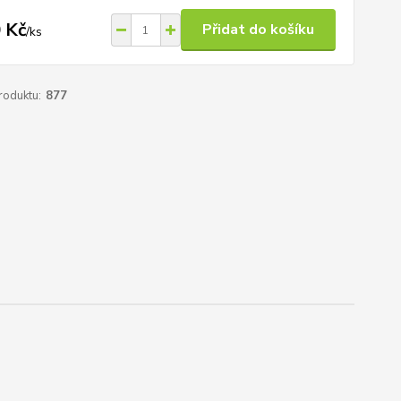
 Kč
Přidat do košíku
/
ks
roduktu:
877