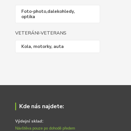
Foto-photo,dalekohledy,
optika
VETERÁNI-VETERANS
Kola, motorky, auta
Kde nás najdete:
Výdejní sklad:
Návštěva pouze po dohodě předem