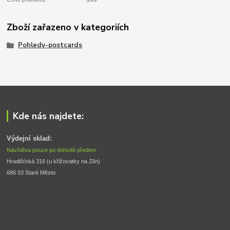
Zboží zařazeno v kategoriích
Pohledy-postcards
Kde nás najdete:
Výdejní sklad:
Návštěva pouze po dohodě předem
Hradišťská 316 (u křižovatky na Zlín) 
686 03 Staré Město