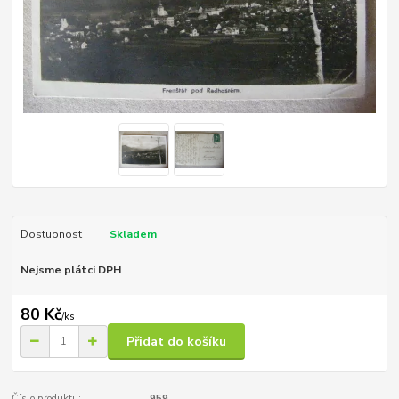
Dostupnost
Skladem
Nejsme plátci DPH
80 Kč
/
ks
Přidat do košíku
Číslo produktu:
959