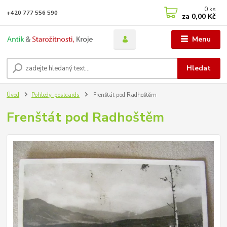
0
ks
+420 777 556 590
za
0,00 Kč
Menu
Hledat
Úvod
Pohledy-postcards
Frenštát pod Radhoštěm
Frenštát pod Radhoštěm