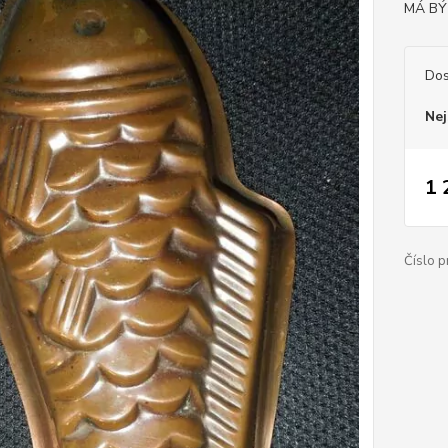
MÁ BÝ
Dos
Nej
1 
Číslo p