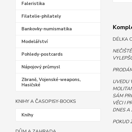
Faleristika
Filatelie-philately
Komple
Bankovky-numismatika
DÉLKA C
Modelářství
NEČIŠT
Pohledy-postcards
VYLEPŠO
Nápojový průmysl
PRODÁM.
Zbraně, Vojenské-weapons,
UVEDU 
Hasičské
MOLITAN
SÁM PR
KNIHY A ČASOPISY-BOOKS
VĚCI I 
DNES A 
Knihy
POKUD Z
DŮM A ZAHRADA