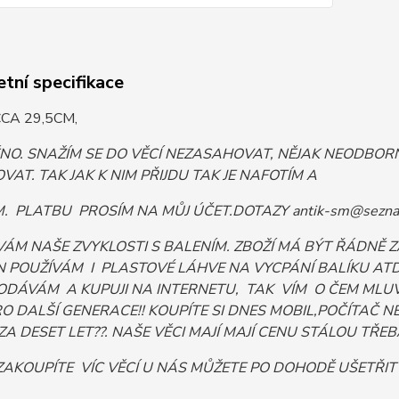
tní specifikace
CA 29,5CM,
ĚNO. SNAŽÍM SE DO VĚCÍ NEZASAHOVAT, NĚJAK NEODB
VAT. TAK JAK K NIM PŘIJDU TAK JE NAFOTÍM A
 PLATBU PROSÍM NA MŮJ ÚČET.DOTAZY antik-sm@sezna
VÁM NAŠE ZVYKLOSTI S BALENÍM. ZBOŽÍ MÁ BÝT ŘÁDNĚ
 POUŽÍVÁM I PLASTOVÉ LÁHVE NA VYCPÁNÍ BALÍKU ATD. 
ODÁVÁM A KUPUJI NA INTERNETU, TAK VÍM O ČEM MLUV
PRO DALŠÍ GENERACE!! KOUPÍTE SI DNES MOBIL,POČÍTA
ZA DESET LET??. NAŠE VĚCI MAJÍ MAJÍ CENU STÁLOU TŘEBA I
AKOUPÍTE VÍC VĚCÍ U NÁS MŮŽETE PO DOHODĚ UŠETŘIT