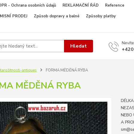
PR - Ochrana osobních údajů
REKLAMAČNÍ ŘÁD
Reference
OMISNÍ PRODEJ
Způsob dopravy a balné
Způsoby platby
Nevíte
Hledat
+420
tarožitnosti-antiques
FORMA MĚDĚNÁ RYBA
MA MĚDĚNÁ RYBA
DÉLKA
NEZAS
NEBO 
A PRO
sm@se