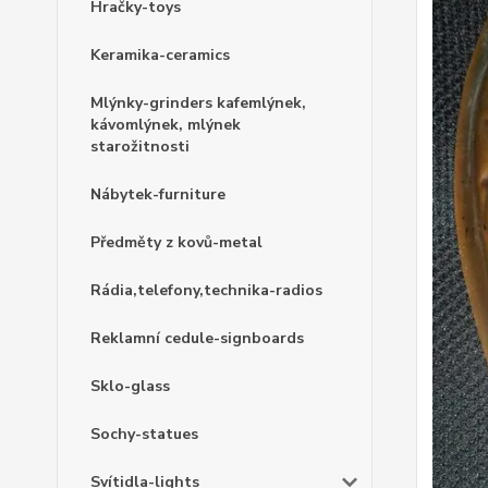
Hračky-toys
Keramika-ceramics
Mlýnky-grinders kafemlýnek,
kávomlýnek, mlýnek
starožitnosti
Nábytek-furniture
Předměty z kovů-metal
Rádia,telefony,technika-radios
Reklamní cedule-signboards
Sklo-glass
Sochy-statues
Svítidla-lights