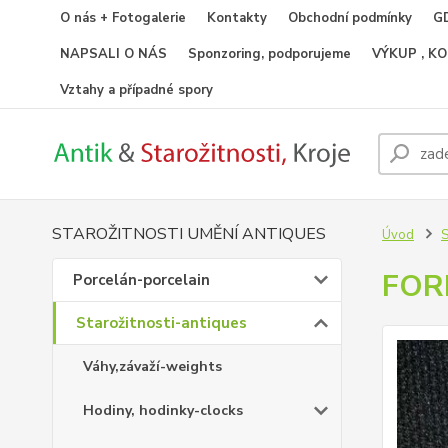
O nás + Fotogalerie
Kontakty
Obchodní podmínky
GD
NAPSALI O NÁS
Sponzoring, podporujeme
VÝKUP , K
Vztahy a případné spory
STAROŽITNOSTI UMĚNÍ ANTIQUES
Úvod
S
FOR
Porcelán-porcelain
Starožitnosti-antiques
Váhy,závaží-weights
Hodiny, hodinky-clocks