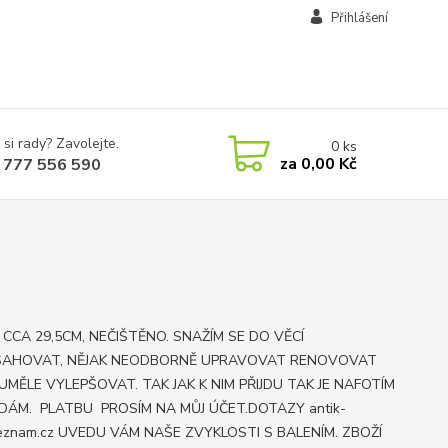
Přihlášení
 si rady? Zavolejte.
0
ks
za
0,00 Kč
 777 556 590
 CCA 29,5CM, NEČIŠTĚNO. SNAŽÍM SE DO VĚCÍ
AHOVAT, NĚJAK NEODBORNĚ UPRAVOVAT RENOVOVAT
UMĚLE VYLEPŠOVAT. TAK JAK K NIM PŘIJDU TAK JE NAFOTÍM
DÁM. PLATBU PROSÍM NA MŮJ ÚČET.DOTAZY antik-
znam.cz UVEDU VÁM NAŠE ZVYKLOSTI S BALENÍM. ZBOŽÍ