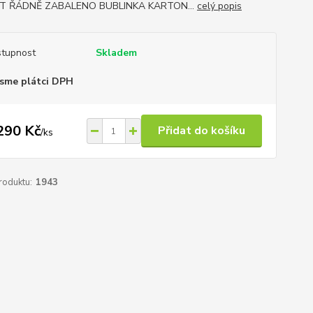
T ŘÁDNĚ ZABALENO BUBLINKA KARTON...
celý popis
tupnost
Skladem
sme plátci DPH
290 Kč
Přidat do košíku
/
ks
roduktu:
1943