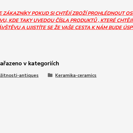
E ZÁKAZNÍKY POKUD SI CHTĚJÍ ZBOŽÍ PROHLÉDNOUT O
U, KDE TAKY UVEDOU ČÍSLA PRODUKTŮ , KTERÉ CHTĚJÍ
ÁVŠTĚVU A UJISTÍTE SE ŽE VAŠE CESTA K NÁM BUDE ÚS
zařazeno v kategoriích
žitnosti-antiques
Keramika-ceramics