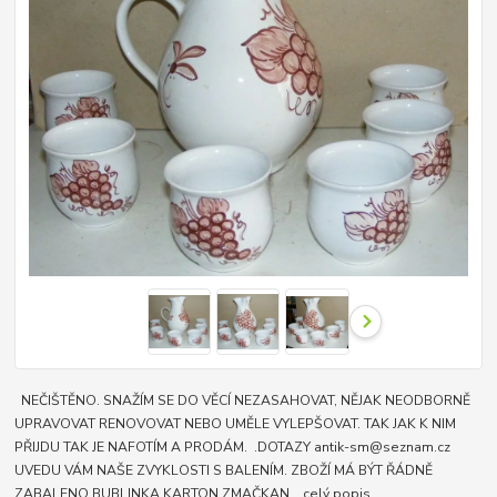
NEČIŠTĚNO. SNAŽÍM SE DO VĚCÍ NEZASAHOVAT, NĚJAK NEODBORNĚ
UPRAVOVAT RENOVOVAT NEBO UMĚLE VYLEPŠOVAT. TAK JAK K NIM
PŘIJDU TAK JE NAFOTÍM A PRODÁM. .DOTAZY antik-sm@seznam.cz
UVEDU VÁM NAŠE ZVYKLOSTI S BALENÍM. ZBOŽÍ MÁ BÝT ŘÁDNĚ
ZABALENO BUBLINKA KARTON ZMAČKAN...
celý popis