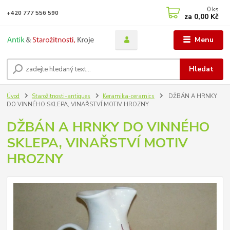
0
ks
+420 777 556 590
za
0,00 Kč
Menu
Hledat
Úvod
Starožitnosti-antiques
Keramika-ceramics
DŽBÁN A HRNKY
DO VINNÉHO SKLEPA, VINAŘSTVÍ MOTIV HROZNY
DŽBÁN A HRNKY DO VINNÉHO
SKLEPA, VINAŘSTVÍ MOTIV
HROZNY