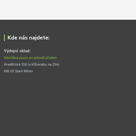
Kde nás najdete:
Výdejní sklad:
Návštěva pouze po dohodě předem
Hradišťská 316 (u křižovatky na Zlín) 
686 03 Staré Město