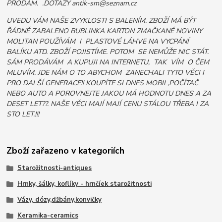
PRODÁM. .DOTAZY antik-sm@seznam.cz
UVEDU VÁM NAŠE ZVYKLOSTI S BALENÍM. ZBOŽÍ MÁ BÝT
ŘÁDNĚ ZABALENO BUBLINKA KARTON ZMAČKANÉ NOVINY
MOLITAN POUŽÍVÁM I PLASTOVÉ LÁHVE NA VYCPÁNÍ
BALÍKU ATD. ZBOŽÍ POJISTÍME. POTOM SE NEMŮŽE NIC STÁT.
SÁM PRODÁVÁM A KUPUJI NA INTERNETU, TAK VÍM O ČEM
MLUVÍM. JDE NÁM O TO ABYCHOM ZANECHALI TYTO VĚCI I
PRO DALŠÍ GENERACE!! KOUPÍTE SI DNES MOBIL,POČÍTAČ
NEBO AUTO A POROVNEJTE JAKOU MÁ HODNOTU DNES A ZA
DESET LET??. NAŠE VĚCI MAJÍ MAJÍ CENU STÁLOU TŘEBA I ZA
STO LET.!!!
Zboží zařazeno v kategoriích
Starožitnosti-antiques
Hrnky, šálky, koflíky - hrnčíek starožitnosti
Vázy, dózy,džbány,konvičky
Keramika-ceramics