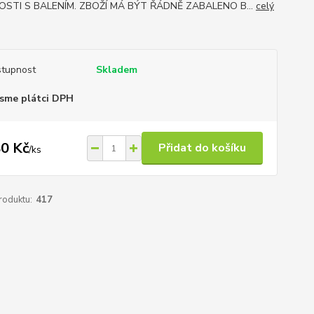
OSTI S BALENÍM. ZBOŽÍ MÁ BÝT ŘÁDNĚ ZABALENO B...
celý
tupnost
Skladem
sme plátci DPH
0 Kč
Přidat do košíku
/
ks
roduktu:
417