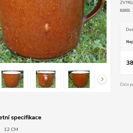
ZVYKL
popis
Dos
Nej
38
Číslo p
tní specifikace
: 12 CM