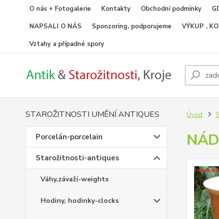
O nás + Fotogalerie
Kontakty
Obchodní podmínky
GD
NAPSALI O NÁS
Sponzoring, podporujeme
VÝKUP , K
Vztahy a případné spory
STAROŽITNOSTI UMĚNÍ ANTIQUES
Úvod
S
NÁD
Porcelán-porcelain
Starožitnosti-antiques
Váhy,závaží-weights
Hodiny, hodinky-clocks