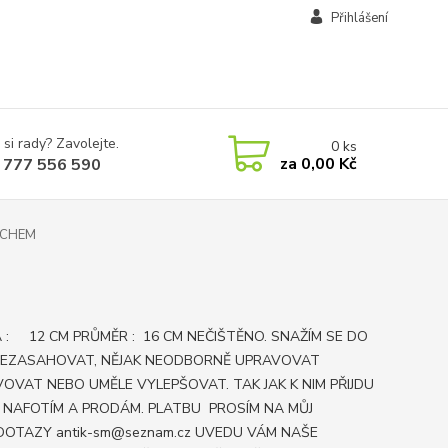
Přihlášení
 si rady? Zavolejte.
0
ks
za
0,00 Kč
 777 556 590
UCHEM
 : 12 CM PRŮMĚR : 16 CM NEČIŠTĚNO. SNAŽÍM SE DO
NEZASAHOVAT, NĚJAK NEODBORNĚ UPRAVOVAT
OVAT NEBO UMĚLE VYLEPŠOVAT. TAK JAK K NIM PŘIJDU
E NAFOTÍM A PRODÁM. PLATBU PROSÍM NA MŮJ
DOTAZY antik-sm@seznam.cz UVEDU VÁM NAŠE