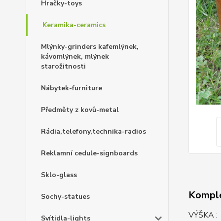
Hračky-toys
Keramika-ceramics
Mlýnky-grinders kafemlýnek,
kávomlýnek, mlýnek
starožitnosti
Nábytek-furniture
Předměty z kovů-metal
Rádia,telefony,technika-radios
Reklamní cedule-signboards
Sklo-glass
Komple
Sochy-statues
VÝŠKA 
Svítidla-lights