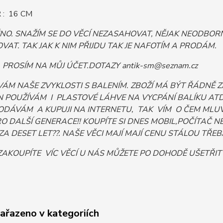
: 16 CM
ĚNO. SNAŽÍM SE DO VĚCÍ NEZASAHOVAT, NĚJAK NEODB
VAT. TAK JAK K NIM PŘIJDU TAK JE NAFOTÍM A PRODÁM.
PROSÍM NA MŮJ ÚČET.DOTAZY antik-sm@seznam.cz
VÁM NAŠE ZVYKLOSTI S BALENÍM. ZBOŽÍ MÁ BÝT ŘÁDNĚ
 POUŽÍVÁM I PLASTOVÉ LÁHVE NA VYCPÁNÍ BALÍKU ATD. 
ODÁVÁM A KUPUJI NA INTERNETU, TAK VÍM O ČEM MLUV
PRO DALŠÍ GENERACE!! KOUPÍTE SI DNES MOBIL,POČÍTA
ZA DESET LET??. NAŠE VĚCI MAJÍ MAJÍ CENU STÁLOU TŘEBA I
AKOUPÍTE VÍC VĚCÍ U NÁS MŮŽETE PO DOHODĚ UŠETŘIT
zařazeno v kategoriích