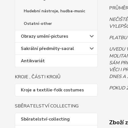
PRŮMĚR 
Hudební nástroje, hudba-music
NEČIŠT
Ostatní-other
VYLEPŠO
Obrazy umění-pictures
PLATBU 
Sakrální předměty-sacral
UVEDU 
MOLITAN
Antikvariát
SÁM PR
VĚCI I 
DNES A 
KROJE , ČÁSTI KROJŮ
POKUD Z
Kroje a textilie-folk costumes
SBĚRATELSTVÍ COLLECTING
Sběratelství-collecting
Zboží 