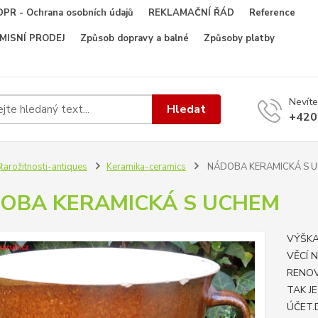
PR - Ochrana osobních údajů
REKLAMAČNÍ ŘÁD
Reference
OMISNÍ PRODEJ
Způsob dopravy a balné
Způsoby platby
Nevíte
Hledat
+420
tarožitnosti-antiques
Keramika-ceramics
NÁDOBA KERAMICKÁ S 
OBA KERAMICKÁ S UCHEM
VÝŠKA
VĚCÍ 
RENOV
TAK J
ÚČET.