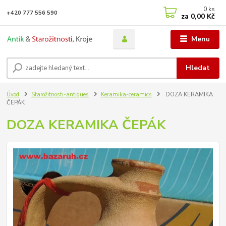
0
ks
+420 777 556 590
za
0,00 Kč
Menu
Hledat
Úvod
Starožitnosti-antiques
Keramika-ceramics
DOZA KERAMIKA
ČEPÁK
DOZA KERAMIKA ČEPÁK