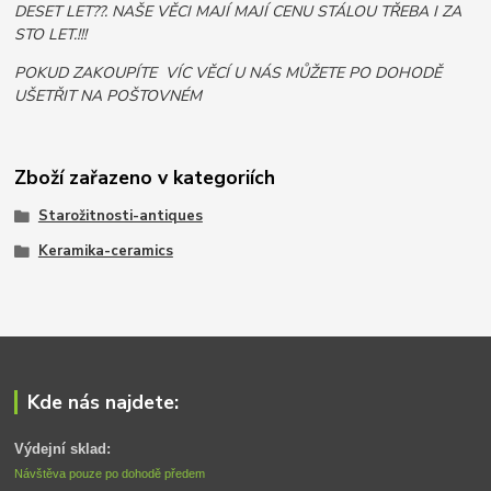
DESET LET??. NAŠE VĚCI MAJÍ MAJÍ CENU STÁLOU TŘEBA I ZA
STO LET.!!!
POKUD ZAKOUPÍTE VÍC VĚCÍ U NÁS MŮŽETE PO DOHODĚ
UŠETŘIT NA POŠTOVNÉM
Zboží zařazeno v kategoriích
Starožitnosti-antiques
Keramika-ceramics
Kde nás najdete:
Výdejní sklad:
Návštěva pouze po dohodě předem