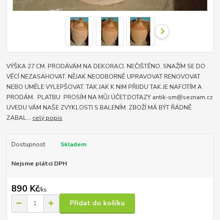
VÝŠKA 27 CM. PRODÁVÁM NA DEKORACI. NEČIŠTĚNO. SNAŽÍM SE DO
VĚCÍ NEZASAHOVAT, NĚJAK NEODBORNĚ UPRAVOVAT RENOVOVAT
NEBO UMĚLE VYLEPŠOVAT. TAK JAK K NIM PŘIJDU TAK JE NAFOTÍM A
PRODÁM. PLATBU PROSÍM NA MŮJ ÚČET.DOTAZY antik-sm@seznam.cz
UVEDU VÁM NAŠE ZVYKLOSTI S BALENÍM. ZBOŽÍ MÁ BÝT ŘÁDNĚ
ZABAL...
celý popis
Dostupnost
Skladem
Nejsme plátci DPH
890 Kč
/
ks
Přidat do košíku