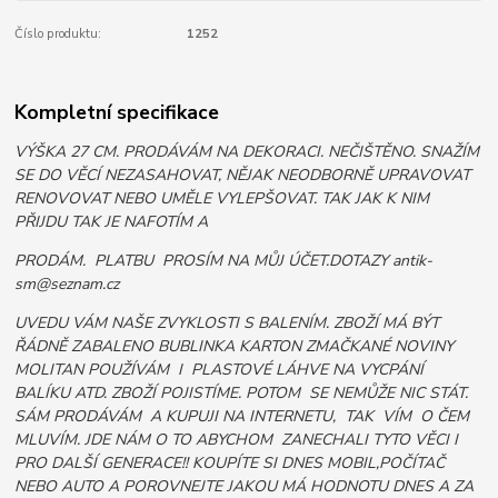
Číslo produktu:
1252
Kompletní specifikace
VÝŠKA 27 CM. PRODÁVÁM NA DEKORACI. NEČIŠTĚNO. SNAŽÍM
SE DO VĚCÍ NEZASAHOVAT, NĚJAK NEODBORNĚ UPRAVOVAT
RENOVOVAT NEBO UMĚLE VYLEPŠOVAT. TAK JAK K NIM
PŘIJDU TAK JE NAFOTÍM A
PRODÁM. PLATBU PROSÍM NA MŮJ ÚČET.DOTAZY antik-
sm@seznam.cz
UVEDU VÁM NAŠE ZVYKLOSTI S BALENÍM. ZBOŽÍ MÁ BÝT
ŘÁDNĚ ZABALENO BUBLINKA KARTON ZMAČKANÉ NOVINY
MOLITAN POUŽÍVÁM I PLASTOVÉ LÁHVE NA VYCPÁNÍ
BALÍKU ATD. ZBOŽÍ POJISTÍME. POTOM SE NEMŮŽE NIC STÁT.
SÁM PRODÁVÁM A KUPUJI NA INTERNETU, TAK VÍM O ČEM
MLUVÍM. JDE NÁM O TO ABYCHOM ZANECHALI TYTO VĚCI I
PRO DALŠÍ GENERACE!! KOUPÍTE SI DNES MOBIL,POČÍTAČ
NEBO AUTO A POROVNEJTE JAKOU MÁ HODNOTU DNES A ZA