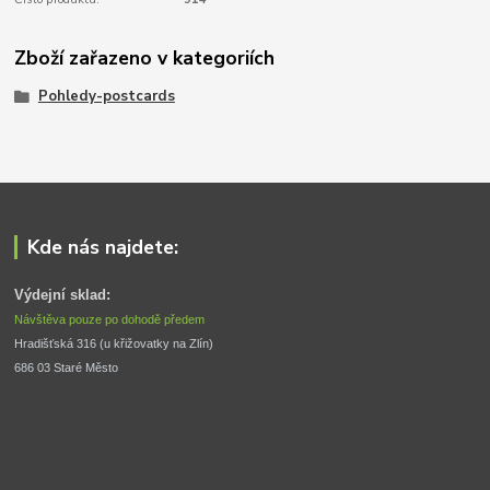
Zboží zařazeno v kategoriích
Pohledy-postcards
Kde nás najdete:
Výdejní sklad:
Návštěva pouze po dohodě předem
Hradišťská 316 (u křižovatky na Zlín) 
686 03 Staré Město