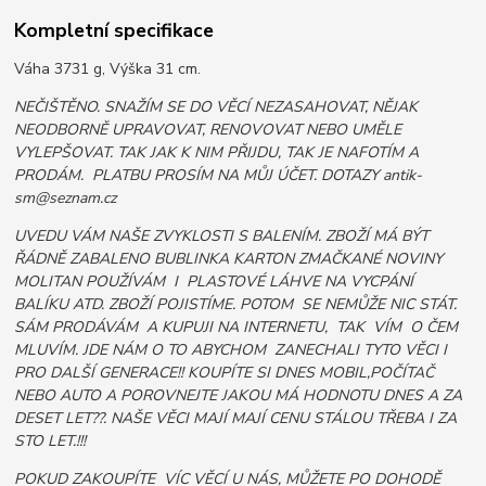
Kompletní specifikace
Váha 3731 g, Výška 31 cm.
NEČIŠTĚNO. SNAŽÍM SE DO VĚCÍ NEZASAHOVAT, NĚJAK
NEODBORNĚ UPRAVOVAT, RENOVOVAT NEBO UMĚLE
VYLEPŠOVAT. TAK JAK K NIM PŘIJDU, TAK JE NAFOTÍM A
PRODÁM. PLATBU PROSÍM NA MŮJ ÚČET. DOTAZY antik-
sm@seznam.cz
UVEDU VÁM NAŠE ZVYKLOSTI S BALENÍM. ZBOŽÍ MÁ BÝT
ŘÁDNĚ ZABALENO BUBLINKA KARTON ZMAČKANÉ NOVINY
MOLITAN POUŽÍVÁM I PLASTOVÉ LÁHVE NA VYCPÁNÍ
BALÍKU ATD. ZBOŽÍ POJISTÍME. POTOM SE NEMŮŽE NIC STÁT.
SÁM PRODÁVÁM A KUPUJI NA INTERNETU, TAK VÍM O ČEM
MLUVÍM. JDE NÁM O TO ABYCHOM ZANECHALI TYTO VĚCI I
PRO DALŠÍ GENERACE!! KOUPÍTE SI DNES MOBIL,POČÍTAČ
NEBO AUTO A POROVNEJTE JAKOU MÁ HODNOTU DNES A ZA
DESET LET??. NAŠE VĚCI MAJÍ MAJÍ CENU STÁLOU TŘEBA I ZA
STO LET.!!!
POKUD ZAKOUPÍTE VÍC VĚCÍ U NÁS, MŮŽETE PO DOHODĚ