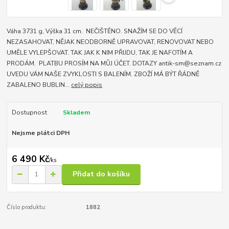
Váha 3731 g, Výška 31 cm. NEČIŠTĚNO. SNAŽÍM SE DO VĚCÍ
NEZASAHOVAT, NĚJAK NEODBORNĚ UPRAVOVAT, RENOVOVAT NEBO
UMĚLE VYLEPŠOVAT. TAK JAK K NIM PŘIJDU, TAK JE NAFOTÍM A
PRODÁM. PLATBU PROSÍM NA MŮJ ÚČET. DOTAZY antik-sm@seznam.cz
UVEDU VÁM NAŠE ZVYKLOSTI S BALENÍM. ZBOŽÍ MÁ BÝT ŘÁDNĚ
ZABALENO BUBLIN...
celý popis
Dostupnost
Skladem
Nejsme plátci DPH
6 490 Kč
/
ks
Přidat do košíku
Číslo produktu:
1882