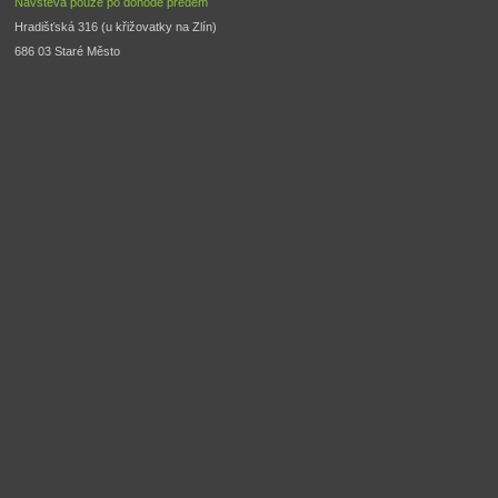
Návštěva pouze po dohodě předem
Hradišťská 316 (u křižovatky na Zlín) 
686 03 Staré Město