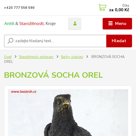
0
ks
+420 777 556 590
za
0,00 Kč
Menu
Hledat
Úvod
Starožitnosti-antiques
Sochy-statues
BRONZOVÁ SOCHA
OREL
BRONZOVÁ SOCHA OREL