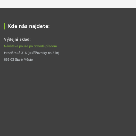
Kde nás najdete:
Výdejní sklad:
Návštěva pouze po dohodě předem
Hradišťská 316 (u křižovatky na Zlín) 
686 03 Staré Město