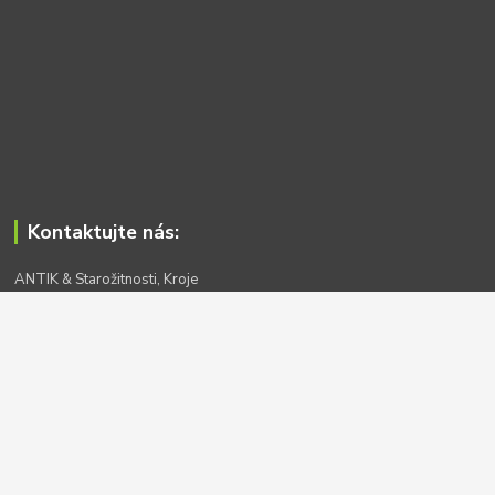
Kontaktujte nás:
ANTIK & Starožitnosti, Kroje
www.bazaruh.cz
+420 777 556 590
antik-sm@seznam.cz