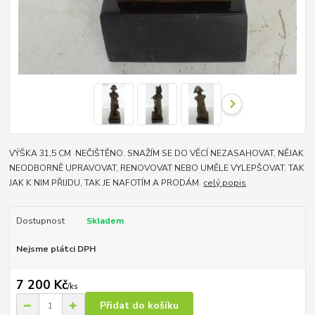
VÝŠKA 31,5 CM NEČIŠTĚNO. SNAŽÍM SE DO VĚCÍ NEZASAHOVAT, NĚJAK
NEODBORNĚ UPRAVOVAT, RENOVOVAT NEBO UMĚLE VYLEPŠOVAT. TAK
JAK K NIM PŘIJDU, TAK JE NAFOTÍM A PRODÁM.
celý popis
Dostupnost
Skladem
Nejsme plátci DPH
7 200 Kč
/
ks
Přidat do košíku