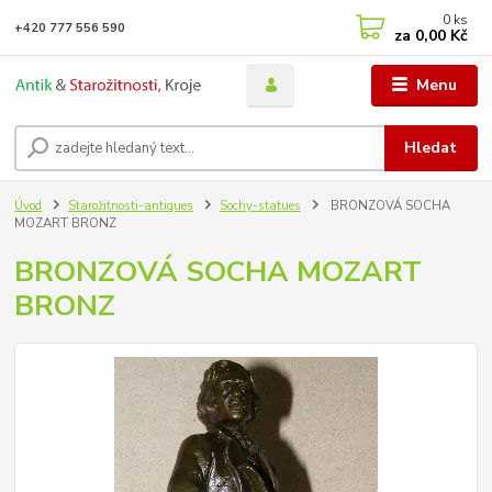
0
ks
+420 777 556 590
za
0,00 Kč
Menu
Hledat
Úvod
Starožitnosti-antiques
Sochy-statues
BRONZOVÁ SOCHA
MOZART BRONZ
BRONZOVÁ SOCHA MOZART
BRONZ