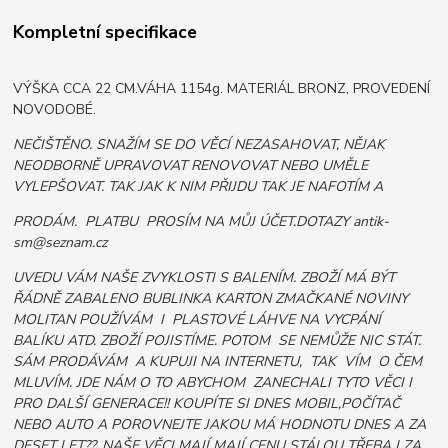
Kompletní specifikace
VÝŠKA CCA 22 CM.VÁHA 1154g. MATERIÁL BRONZ, PROVEDENÍ
NOVODOBÉ.
NEČIŠTĚNO. SNAŽÍM SE DO VĚCÍ NEZASAHOVAT, NĚJAK
NEODBORNĚ UPRAVOVAT RENOVOVAT NEBO UMĚLE
VYLEPŠOVAT. TAK JAK K NIM PŘIJDU TAK JE NAFOTÍM A
PRODÁM. PLATBU PROSÍM NA MŮJ ÚČET.DOTAZY antik-
sm@seznam.cz
UVEDU VÁM NAŠE ZVYKLOSTI S BALENÍM. ZBOŽÍ MÁ BÝT
ŘÁDNĚ ZABALENO BUBLINKA KARTON ZMAČKANÉ NOVINY
MOLITAN POUŽÍVÁM I PLASTOVÉ LÁHVE NA VYCPÁNÍ
BALÍKU ATD. ZBOŽÍ POJISTÍME. POTOM SE NEMŮŽE NIC STÁT.
SÁM PRODÁVÁM A KUPUJI NA INTERNETU, TAK VÍM O ČEM
MLUVÍM. JDE NÁM O TO ABYCHOM ZANECHALI TYTO VĚCI I
PRO DALŠÍ GENERACE!! KOUPÍTE SI DNES MOBIL,POČÍTAČ
NEBO AUTO A POROVNEJTE JAKOU MÁ HODNOTU DNES A ZA
DESET LET??. NAŠE VĚCI MAJÍ MAJÍ CENU STÁLOU TŘEBA I ZA