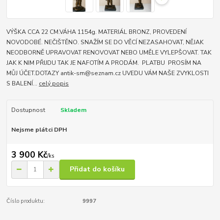
VÝŠKA CCA 22 CM.VÁHA 1154g. MATERIÁL BRONZ, PROVEDENÍ
NOVODOBÉ. NEČIŠTĚNO. SNAŽÍM SE DO VĚCÍ NEZASAHOVAT, NĚJAK
NEODBORNĚ UPRAVOVAT RENOVOVAT NEBO UMĚLE VYLEPŠOVAT. TAK
JAK K NIM PŘIJDU TAK JE NAFOTÍM A PRODÁM. PLATBU PROSÍM NA
MŮJ ÚČET.DOTAZY antik-sm@seznam.cz UVEDU VÁM NAŠE ZVYKLOSTI
S BALENÍ...
celý popis
Dostupnost
Skladem
Nejsme plátci DPH
3 900 Kč
/
ks
Přidat do košíku
Číslo produktu:
9997