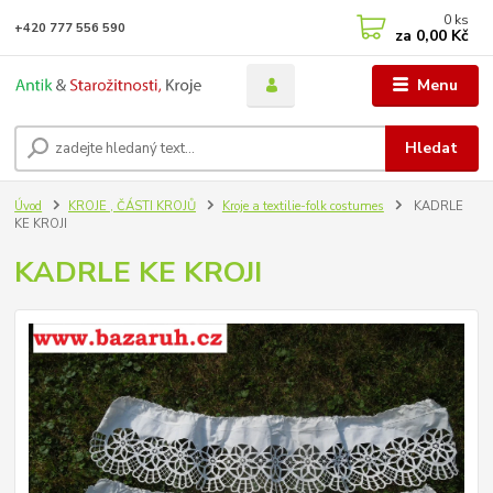
0
ks
+420 777 556 590
za
0,00 Kč
Menu
Hledat
Úvod
KROJE , ČÁSTI KROJŮ
Kroje a textilie-folk costumes
KADRLE
KE KROJI
KADRLE KE KROJI