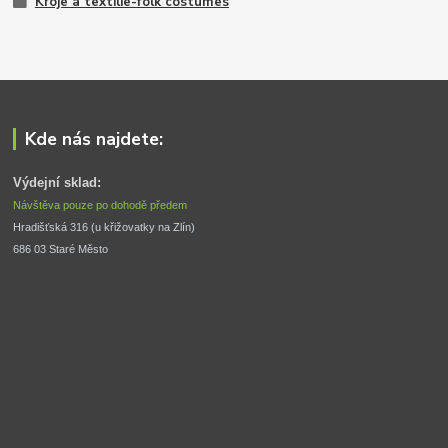
Kroje a textilie-folk costumes
Kde nás najdete:
Výdejní sklad:
Návštěva pouze po dohodě předem
Hradišťská 316 (u křižovatky na Zlín) 
686 03 Staré Město