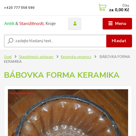
0
ks
+420 777 556 590
za
0,00 Kč
Menu
Hledat
Úvod
Starožitnosti-antiques
Keramika-ceramics
BÁBOVKA FORMA
KERAMIKA
BÁBOVKA FORMA KERAMIKA