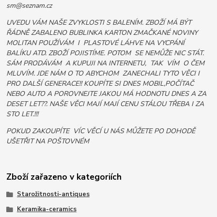
sm@seznam.cz
UVEDU VÁM NAŠE ZVYKLOSTI S BALENÍM. ZBOŽÍ MÁ BÝT
ŘÁDNĚ ZABALENO BUBLINKA KARTON ZMAČKANÉ NOVINY
MOLITAN POUŽÍVÁM I PLASTOVÉ LÁHVE NA VYCPÁNÍ
BALÍKU ATD. ZBOŽÍ POJISTÍME. POTOM SE NEMŮŽE NIC STÁT.
SÁM PRODÁVÁM A KUPUJI NA INTERNETU, TAK VÍM O ČEM
MLUVÍM. JDE NÁM O TO ABYCHOM ZANECHALI TYTO VĚCI I
PRO DALŠÍ GENERACE!! KOUPÍTE SI DNES MOBIL,POČÍTAČ
NEBO AUTO A POROVNEJTE JAKOU MÁ HODNOTU DNES A ZA
DESET LET??. NAŠE VĚCI MAJÍ MAJÍ CENU STÁLOU TŘEBA I ZA
STO LET.!!!
POKUD ZAKOUPÍTE VÍC VĚCÍ U NÁS MŮŽETE PO DOHODĚ
UŠETŘIT NA POŠTOVNÉM
Zboží zařazeno v kategoriích
Starožitnosti-antiques
Keramika-ceramics