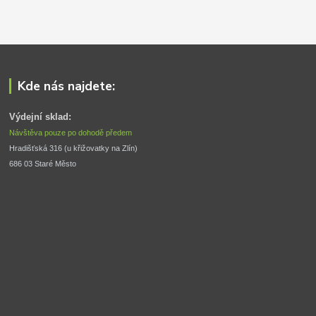
Kde nás najdete:
Výdejní sklad:
Návštěva pouze po dohodě předem
Hradišťská 316 (u křižovatky na Zlín) 
686 03 Staré Město