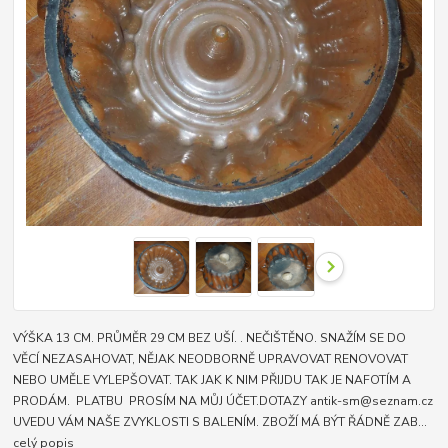
VÝŠKA 13 CM. PRŮMĚR 29 CM BEZ UŠÍ. . NEČIŠTĚNO. SNAŽÍM SE DO
VĚCÍ NEZASAHOVAT, NĚJAK NEODBORNĚ UPRAVOVAT RENOVOVAT
NEBO UMĚLE VYLEPŠOVAT. TAK JAK K NIM PŘIJDU TAK JE NAFOTÍM A
PRODÁM. PLATBU PROSÍM NA MŮJ ÚČET.DOTAZY antik-sm@seznam.cz
UVEDU VÁM NAŠE ZVYKLOSTI S BALENÍM. ZBOŽÍ MÁ BÝT ŘÁDNĚ ZAB...
celý popis