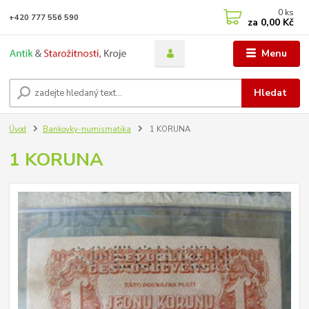
0
ks
+420 777 556 590
za
0,00 Kč
Menu
Hledat
Úvod
Bankovky-numismatika
1 KORUNA
1 KORUNA